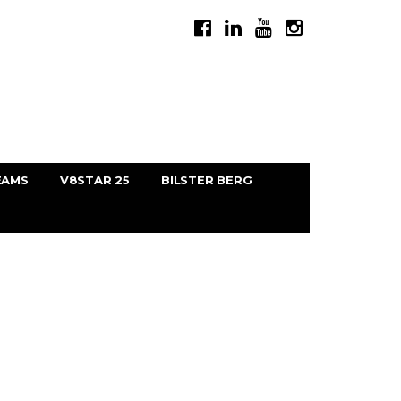
EAMS
V8STAR 25
BILSTER BERG