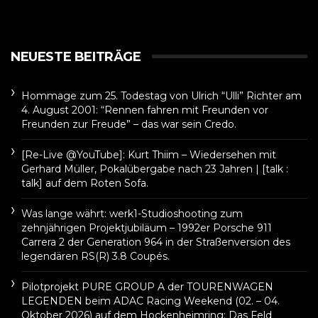
NEUESTE BEITRÄGE
Hommage zum 25. Todestag von Ulrich “Ulli” Richter am
4. August 2001: “Rennen fahren mit Freunden vor
Freunden zur Freude” – das war sein Credo.
[Re-Live @YouTube]: Kurt Thiim – Wiedersehen mit
Gerhard Müller, Pokalübergabe nach 23 Jahren | [talk :
talk] auf dem Roten Sofa.
Was lange währt: werk1-Studioshooting zum
zehnjährigen Projektjubiläum – 1992er Porsche 911
Carrera 2 der Generation 964 in der Straßenversion des
legendären RS(R) 3.8 Coupés.
Pilotprojekt PURE GROUP A der TOURENWAGEN
LEGENDEN beim ADAC Racing Weekend (02. – 04.
Oktober 2026) auf dem Hockenheimring: Das Feld