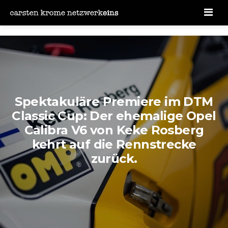
Men
Spektakuläre Premiere im DTM
Classic Cup: Der ehemalige Opel
Calibra V6 von Keke Rosberg
kehrt auf die Rennstrecke
zurück.