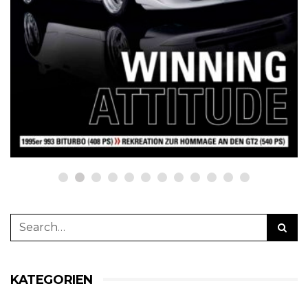
12 Jahre werk1® sports | cars |
culture: Bestellen Sie jetzt die
neue Sommerausgabe 01 | 2025
(erscheint am 1. Juli 2025) online
auf netzwerkeins | GO!
23. Juni 2025
KATEGORIEN