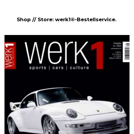
Shop // Store: werk1®-Bestellservice.
NETZWERKEINS GO! // ONLINE-STORE BY WERK1