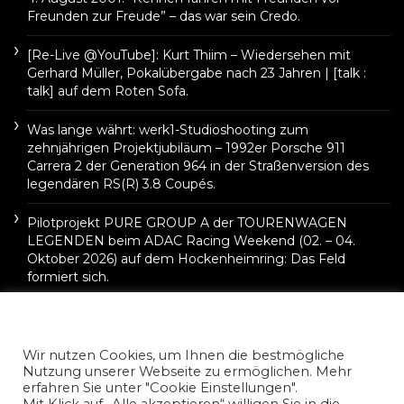
Freunden zur Freude” – das war sein Credo.
[Re-Live @YouTube]: Kurt Thiim – Wiedersehen mit
Gerhard Müller, Pokalübergabe nach 23 Jahren | [talk :
talk] auf dem Roten Sofa.
Was lange währt: werk1-Studioshooting zum
zehnjährigen Projektjubiläum – 1992er Porsche 911
Carrera 2 der Generation 964 in der Straßenversion des
legendären RS(R) 3.8 Coupés.
Pilotprojekt PURE GROUP A der TOURENWAGEN
LEGENDEN beim ADAC Racing Weekend (02. – 04.
Oktober 2026) auf dem Hockenheimring: Das Feld
formiert sich.
Wir nutzen Cookies, um Ihnen die bestmögliche
Nutzung unserer Webseite zu ermöglichen. Mehr
erfahren Sie unter "Cookie Einstellungen".