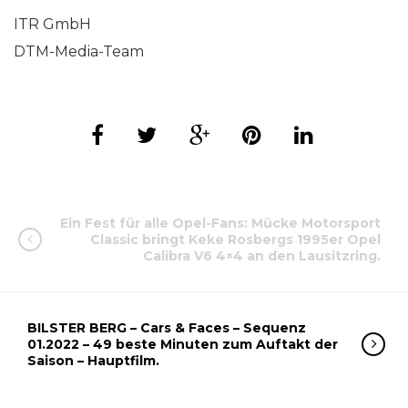
ITR GmbH
DTM-Media-Team
Ein Fest für alle Opel-Fans: Mücke Motorsport
Classic bringt Keke Rosbergs 1995er Opel
Calibra V6 4×4 an den Lausitzring.
BILSTER BERG – Cars & Faces – Sequenz
01.2022 – 49 beste Minuten zum Auftakt der
Saison – Hauptfilm.