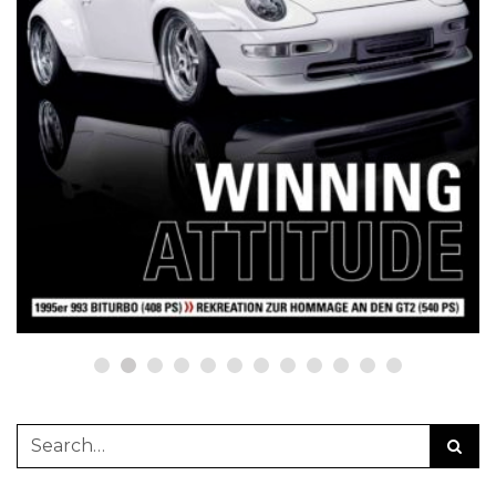
NETZWERKEINS GO! // ONLINE-STORE BY WERK1
12 Jahre werk1® sports | cars |
culture: Bestellen Sie jetzt die
neue Sommerausgabe 01 | 2025
(erscheint am 1. Juli 2025) online
auf netzwerkeins | GO!
23. Juni 2025