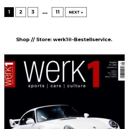
…
1
2
3
11
NEXT »
Shop // Store: werk1®-Bestellservice.