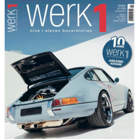
NETZWERKEINS GO! // ONLINE-STORE BY WERK1
werk1 nine | eleven
boxerstories,
Jubiläumsausgabe № 02 | 2023,
im Handel seit Donnerstag, 26.
Oktober: online bestellen auf
netzwerkeins | GO!