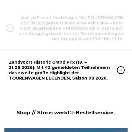
Auf vielfache Nachfrage: Die TOURENWAGEN
LEGENDEN präsentieren eine exklusive – aber
nicht abgehobene – Plattform als Pilotprojekt
und Ausgangsbasis nur für Renntourenwagen
der Gruppe A von 1982 bis 1992.
Zandvoort Historic Grand Prix (19. –
21.06.2026): Mit 42 gemeldeten Teilnehmern
das zweite große Highlight der
TOURENWAGEN LEGENDEN, Saison 08.2026.
Shop // Store: werk1®-Bestellservice.