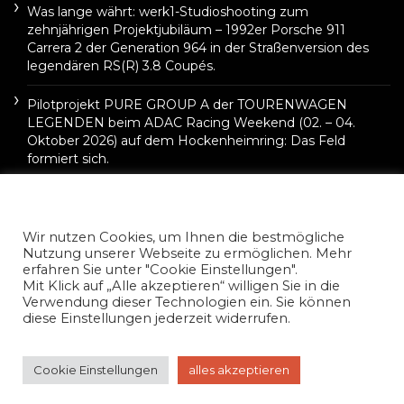
Was lange währt: werk1-Studioshooting zum
zehnjährigen Projektjubiläum – 1992er Porsche 911
Carrera 2 der Generation 964 in der Straßenversion des
legendären RS(R) 3.8 Coupés.
Pilotprojekt PURE GROUP A der TOURENWAGEN
LEGENDEN beim ADAC Racing Weekend (02. – 04.
Oktober 2026) auf dem Hockenheimring: Das Feld
formiert sich.
Wir nutzen Cookies, um Ihnen die bestmögliche
Nutzung unserer Webseite zu ermöglichen. Mehr
erfahren Sie unter "Cookie Einstellungen".
Mit Klick auf „Alle akzeptieren“ willigen Sie in die
Verwendung dieser Technologien ein. Sie können
diese Einstellungen jederzeit widerrufen.
©2022 Carsten Krome Netzwerkeins
Cookie Einstellungen
alles akzeptieren