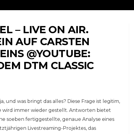
L – LIVE ON AIR.
EIN AUF CARSTEN
EINS @YOUTUBE:
 DEM DTM CLASSIC
NLINE-STORE BY WERK1
CUP REUNION® // ORIGINALS MEET AND 
ne |
es:
11 Jahre werk1® nine |
t die
eleven boxerstories:
ja, und was bringt das alles? Diese Frage ist legitim,
abe
Bestellen Sie jetzt die
ie wird immer wieder gestellt. Antworten bietet
Frühjahrsausgabe №
ine soeben fertiggestellte, genaue Analyse eines
01 | 2024 (erscheint
etztjährigen Livestreaming-Projektes, das
am 23. April 2024)