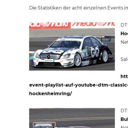
Die Statistiken der acht einzelnen Events 
DTM
Ho
Ne
Sa
ht
event-playlist-auf-youtube-dtm-classi
hockenheimring/
DT
Bul
Ne