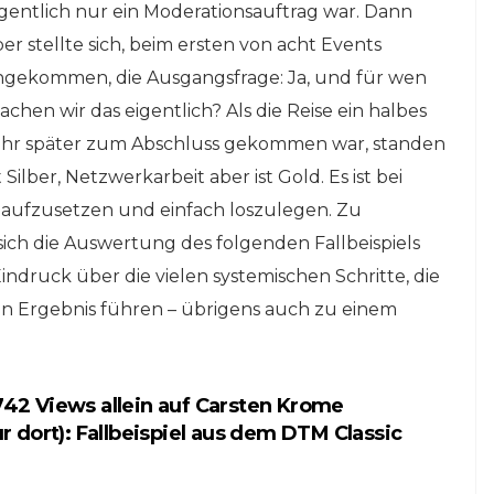
igentlich nur ein Moderationsauftrag war. Dann
online auf
!
netzwerkeins | GO!
er stellte sich, beim ersten von acht Events
ngekommen, die Ausgangsfrage: Ja, und für wen
1. April 2024
chen wir das eigentlich? Als die Reise ein halbes
ahr später zum Abschluss gekommen war, standen
Silber, Netzwerkarbeit aber ist Gold. Es ist bei
t aufzusetzen und einfach loszulegen. Zu
sich die Auswertung des folgenden Fallbeispiels
ndruck über die vielen systemischen Schritte, die
n Ergebnis führen – übrigens auch zu einem
.742 Views allein auf Carsten Krome
dort): Fallbeispiel aus dem DTM Classic