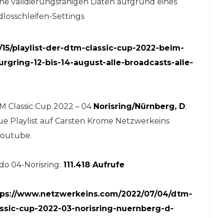
ne validierungsfähigen Daten aufgrund eines
losschleifen-Settings
15/playlist-der-dtm-classic-cup-2022-beim-
gring-12-bis-14-august-alle-broadcasts-alle-
M Classic Cup 2022 – 04
Norisring/Nürnberg, D
:
e Playlist auf Carsten Krome Netzwerkeins
outube.
do 04-Norisring:
111.418 Aufrufe
tps://www.netzwerkeins.com/2022/07/04/dtm-
assic-cup-2022-03-norisring-nuernberg-d-