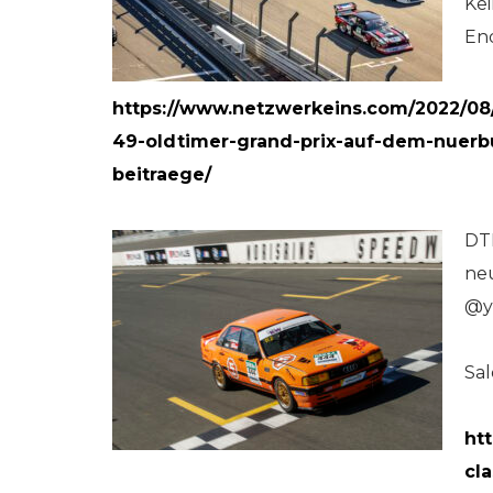
Kei
End
https://www.netzwerkeins.com/2022/08/
49-oldtimer-grand-prix-auf-dem-nuerbur
beitraege/
DT
neu
@y
Sal
ht
cl