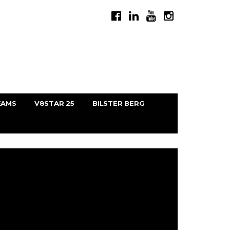
EAMS
V8STAR 25
BILSTER BERG