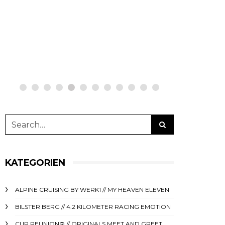
bestellen auf
auf ne
netzwerkeins | GO!
GO!
23. Oktober 2023
5. April 
KATEGORIEN
ALPINE CRUISING BY WERK1 // MY HEAVEN ELEVEN
BILSTER BERG // 4.2 KILOMETER RACING EMOTION
CUP REUNION® // ORIGINALS MEET AND GREET