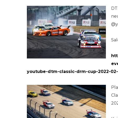
DT
neu
@y
Sa
ht
ev
youtube-dtm-classic-drm-cup-2022-02-
Pla
Cl
202