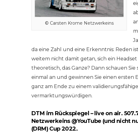
025) online auf
online auf
e
rkeins | GO!
netzwerkeins | GO
ab
a
© Carsten Krome Netzwerkeins
 2025
11. Dezember 2024
ma
J
da eine Zahl und eine Erkenntnis: Reden ist 
weitem nicht damit getan, sich ein Headse
theoretisch, das Ganze? Dann schauen Sie 
einmal an und gewinnen Sie einen ersten Ei
ganz am Ende zu einem validierungsfähige
vermarktungswürdigen.
DTM im Rückspiegel – live on air. 507
Netzwerkeins @YouTube (und nicht nur 
(DRM) Cup 2022.