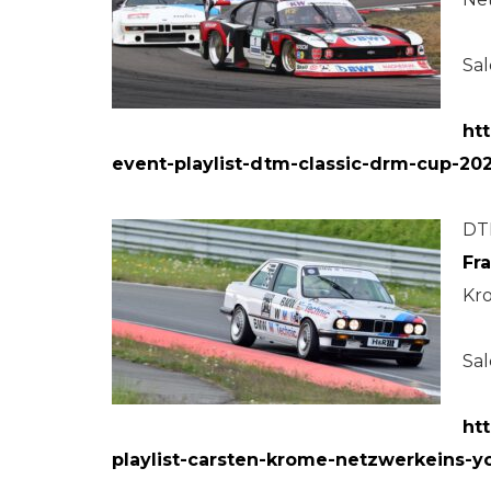
Sal
ht
event-playlist-dtm-classic-drm-cup-202
DT
Fr
Kr
Sa
ht
playlist-carsten-krome-netzwerkeins-