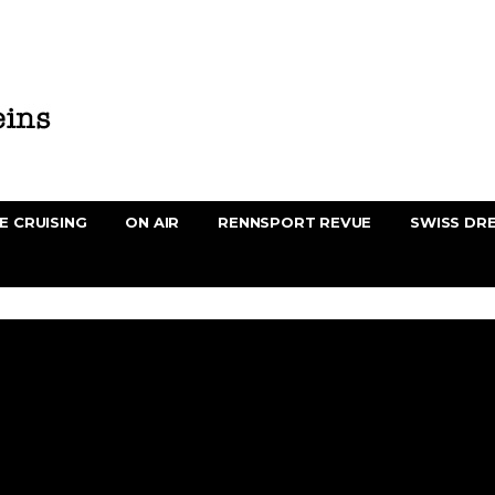
E CRUISING
ON AIR
RENNSPORT REVUE
SWISS DR