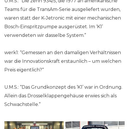
U.M.S.: “Die zehn 934/5, die 1977 an amerikanische
Teams für die TransAm-Serie ausgeliefert wurden,
waren statt der K-Jetronic mit einer mechanischen
Bosch-Einspritzpumpe ausgerüstet. Im ‘K1’
verwendeten wir dasselbe System.”
werk1: “Gemessen an den damaligen Verhältnissen
war die Innovationskraft erstaunlich
–
um welchen
Preis eigentlich?“
U.M.S.: “Das Grundkonzept des ‘K1’ war in Ordnung.
Allein das Drosselklappengehäuse erwies sich als
Schwachstelle.”