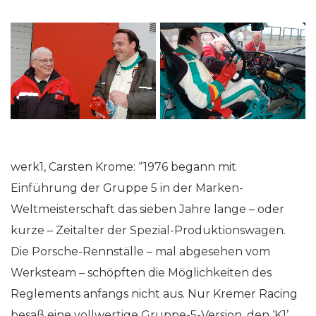
werk1, Carsten Krome: “1976 begann mit
Einführung der Gruppe 5 in der Marken-
Weltmeisterschaft das sieben Jahre lange
–
oder
kurze
–
Zeitalter der Spezial-Produktionswagen.
Die Porsche-Rennställe
–
mal abgesehen vom
Werksteam
–
schöpften die Möglichkeiten des
Reglements anfangs nicht aus. Nur Kremer Racing
besaß eine vollwertige Gruppe-5-Version, den ‘K1’.