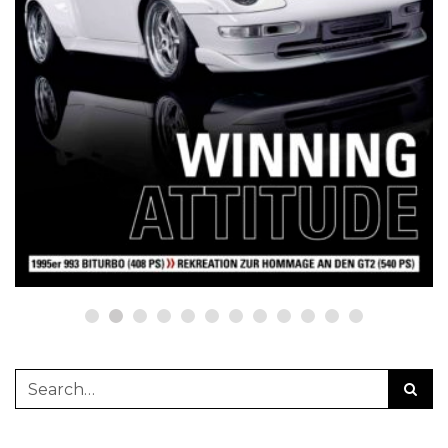
NETZWERKEINS GO! // ONLINE-STORE BY WERK1
12 Jahre werk1® sports | cars |
culture: Bestellen Sie jetzt die
neue Sommerausgabe 01 | 2025
(erscheint am 1. Juli 2025) online
auf netzwerkeins | GO!
23. Juni 2025