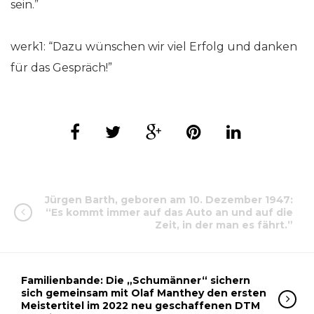
sein.”
werk1: “Dazu wünschen wir viel Erfolg und danken
für das Gespräch!”
Jürgen Barth, geboren am 10. Dezember 1947:
“Es kommt immer auf das Auto an und auf die
Zeit, in der man es fährt.”
Familienbande: Die „Schumänner“ sichern
sich gemeinsam mit Olaf Manthey den ersten
Meistertitel im 2022 neu geschaffenen DTM