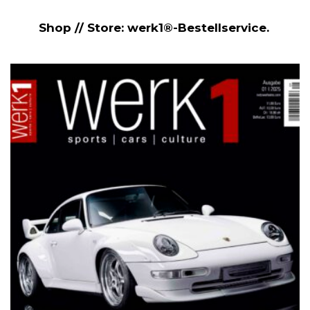
Shop // Store: werk1®-Bestellservice.
NETZWERKEINS GO! // ONLINE-STORE BY WERK1