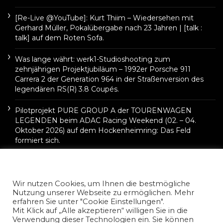
[Re-Live @YouTube]: Kurt Thiim – Wiedersehen mit
Gerhard Müller, Pokalübergabe nach 23 Jahren | [talk :
talk] auf dem Roten Sofa.
Was lange währt: werk1-Studioshooting zum
zehnjährigen Projektjubiläum – 1992er Porsche 911
Carrera 2 der Generation 964 in der Straßenversion des
legendären RS(R) 3.8 Coupés.
Pilotprojekt PURE GROUP A der TOURENWAGEN
LEGENDEN beim ADAC Racing Weekend (02. – 04.
Oktober 2026) auf dem Hockenheimring: Das Feld
formiert sich.
Wir nutzen Cookies, um Ihnen die bestmögliche
Nutzung unserer Webseite zu ermöglichen. Mehr
erfahren Sie unter "Cookie Einstellungen".
Mit Klick auf „Alle akzeptieren“ willigen Sie in die
Verwendung dieser Technologien ein. Sie können