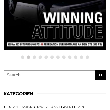
12 Jahre werk1® sports | cars |
culture: Bestellen Sie jetzt die
neue Sommerausgabe 01 | 2025
(erscheint am 1. Juli 2025) online
auf netzwerkeins | GO!
23. Juni 2025
KATEGORIEN
ALPINE CRUISING BY WERK1 // MY HEAVEN ELEVEN