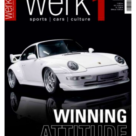
NETZWERKEINS GO! // ONLINE-STORE BY WERK1
12 Jahre werk1® sports | cars |
culture: Bestellen Sie jetzt die
neue Sommerausgabe 01 | 2025
(erscheint am 1. Juli 2025) online
auf netzwerkeins | GO!