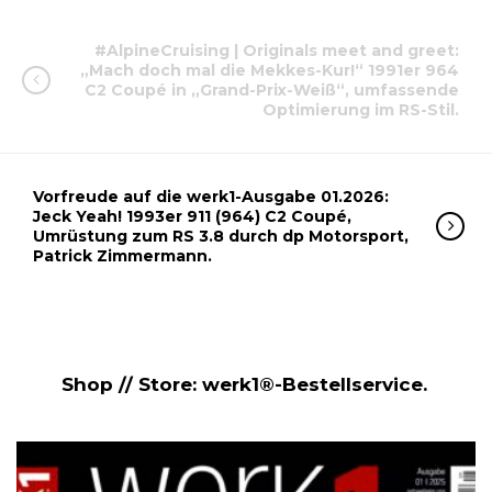
#AlpineCruising | Originals meet and greet:
„Mach doch mal die Mekkes-Kur!“ 1991er 964
C2 Coupé in „Grand-Prix-Weiß“, umfassende
Optimierung im RS-Stil.
Vorfreude auf die werk1-Ausgabe 01.2026:
Jeck Yeah! 1993er 911 (964) C2 Coupé,
Umrüstung zum RS 3.8 durch dp Motorsport,
Patrick Zimmermann.
Shop // Store: werk1®-Bestellservice.