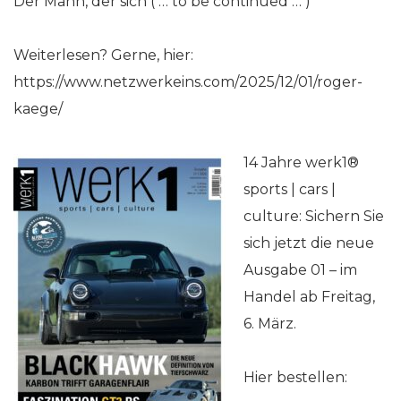
Der Mann, der sich ( … to be continued … )
Weiterlesen? Gerne, hier:
https://www.netzwerkeins.com/2025/12/01/roger-
kaege/
14 Jahre werk1®
sports | cars |
culture: Sichern Sie
sich jetzt die neue
Ausgabe 01 – im
Handel ab Freitag,
6. März.
Hier bestellen: