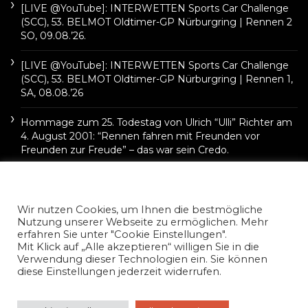
[LIVE @YouTube]: INTERWETTEN Sports Car Challenge
(SCC), 53. BELMOT Oldtimer-GP Nürburgring | Rennen 2
SO, 09.08.’26.
[LIVE @YouTube]: INTERWETTEN Sports Car Challenge
(SCC), 53. BELMOT Oldtimer-GP Nürburgring | Rennen 1,
SA, 08.08.’26
Hommage zum 25. Todestag von Ulrich “Ulli” Richter am
4. August 2001: “Rennen fahren mit Freunden vor
Freunden zur Freude” – das war sein Credo.
Wir nutzen Cookies, um Ihnen die bestmögliche
Nutzung unserer Webseite zu ermöglichen. Mehr
erfahren Sie unter "Cookie Einstellungen".
Mit Klick auf „Alle akzeptieren“ willigen Sie in die
Verwendung dieser Technologien ein. Sie können
diese Einstellungen jederzeit widerrufen.
©2022 Carsten Krome Netzwerkeins