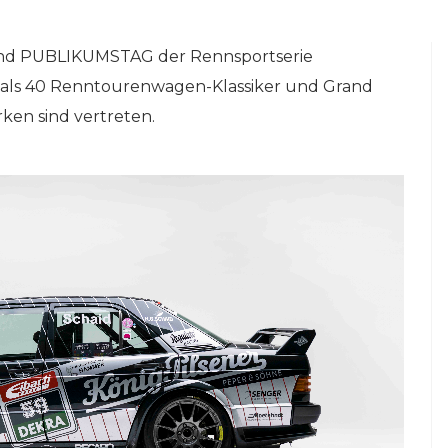
 und PUBLIKUMSTAG der Rennsportserie
 40 Renntourenwagen-Klassiker und Grand
ken sind vertreten.
NLINE-STORE BY WERK1
NETZWERKEINS GO! // ONLINE-STORE BY
be
13 Jahre werk1®
ine
sports | cars | culture:
ries
Sichern Sie sich die
neue Ausgabe 01 |
2026 – im Handel ab