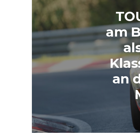
TO
am B
al
Klas
an d