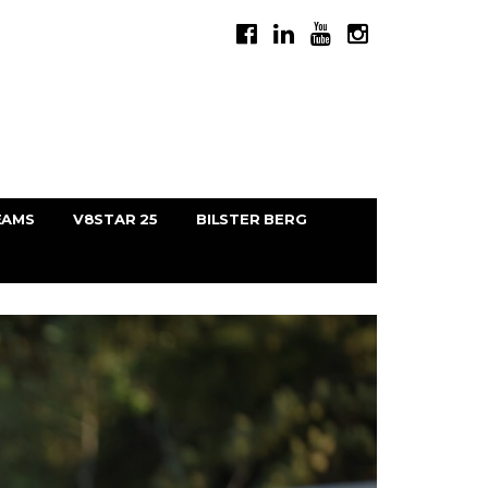
EAMS
V8STAR 25
BILSTER BERG