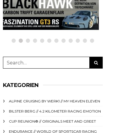
netzwerkeins | GO!
netzwe
23. Juni 2025
11. Deze
KATEGORIEN
ALPINE CRUISING BY WERK1 // MY HEAVEN ELEVEN
BILSTER BERG // 4.2 KILOMETER RACING EMOTION
CUP REUNION® // ORIGINALS MEET AND GREET
ENDURANCE // WORLD OF SPORTSCAR RACING