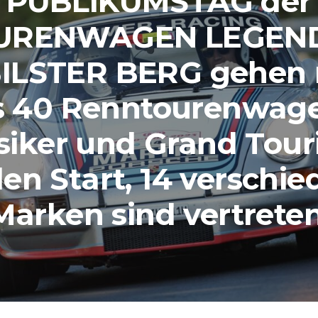
PUBLIKUMSTAG der
URENWAGEN LEGEN
ILSTER BERG gehen
s 40 Renntourenwag
siker und Grand Tou
en Start, 14 verschi
Marken sind vertreten