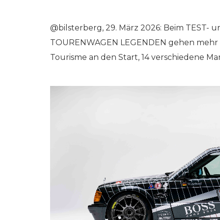
@bilsterberg, 29. März 2026: Beim TEST-
TOURENWAGEN LEGENDEN gehen mehr als
Tourisme an den Start, 14 verschiedene Mar
RKEINS GO! // ONLINE-STORE BY WERK1
NETZWERKEINS GO! // O
er-)Ausgabe
(Sommer-)Ausga
| 2020
№ 001 | 2019
st? werk1
verpasst? werk1 n
| cars | culture
| eleven boxersto
 online
– jetzt online
stellen bei
nachbestellen bei