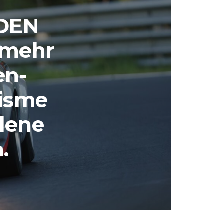
DEN
 mehr
en-
risme
edene
.