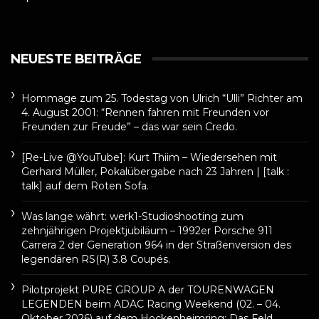
NEUESTE BEITRÄGE
Hommage zum 25. Todestag von Ulrich “Ulli” Richter am
4. August 2001: “Rennen fahren mit Freunden vor
Freunden zur Freude” – das war sein Credo.
[Re-Live @YouTube]: Kurt Thiim – Wiedersehen mit
Gerhard Müller, Pokalübergabe nach 23 Jahren | [talk :
talk] auf dem Roten Sofa.
Was lange währt: werk1-Studioshooting zum
zehnjährigen Projektjubiläum – 1992er Porsche 911
Carrera 2 der Generation 964 in der Straßenversion des
legendären RS(R) 3.8 Coupés.
Pilotprojekt PURE GROUP A der TOURENWAGEN
LEGENDEN beim ADAC Racing Weekend (02. – 04.
Oktober 2026) auf dem Hockenheimring: Das Feld