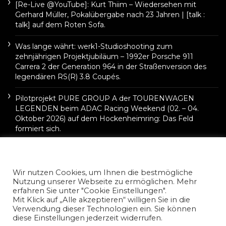
[Re-Live @YouTube]: Kurt Thiim – Wiedersehen mit
Gerhard Müller, Pokalübergabe nach 23 Jahren | [talk :
talk] auf dem Roten Sofa.
Was lange währt: werk1-Studioshooting zum
zehnjährigen Projektjubiläum – 1992er Porsche 911
Carrera 2 der Generation 964 in der Straßenversion des
legendären RS(R) 3.8 Coupés.
Pilotprojekt PURE GROUP A der TOURENWAGEN
LEGENDEN beim ADAC Racing Weekend (02. – 04.
Oktober 2026) auf dem Hockenheimring: Das Feld
formiert sich.
Wir nutzen Cookies, um Ihnen die bestmögliche
Nutzung unserer Webseite zu ermöglichen. Mehr
erfahren Sie unter "Cookie Einstellungen".
Mit Klick auf „Alle akzeptieren“ willigen Sie in die
Verwendung dieser Technologien ein. Sie können
diese Einstellungen jederzeit widerrufen.
©2022 Carsten Krome Netzwerkeins