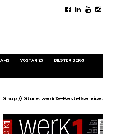
EAMS
V8STAR 25
BILSTER BERG
Shop // Store: werk1®-Bestellservice.