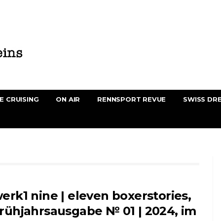
E CRUISING
ON AIR
RENNSPORT REVUE
SWISS DR
erk1 nine | eleven boxerstories,
rühjahrsausgabe № 01 | 2024, im