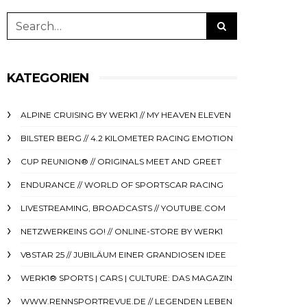
KATEGORIEN
ALPINE CRUISING BY WERK1 // MY HEAVEN ELEVEN
BILSTER BERG // 4.2 KILOMETER RACING EMOTION
CUP REUNION® // ORIGINALS MEET AND GREET
ENDURANCE // WORLD OF SPORTSCAR RACING
LIVESTREAMING, BROADCASTS // YOUTUBE.COM
NETZWERKEINS GO! // ONLINE-STORE BY WERK1
V8STAR 25 // JUBILÄUM EINER GRANDIOSEN IDEE
WERK1® SPORTS | CARS | CULTURE: DAS MAGAZIN
WWW.RENNSPORTREVUE.DE // LEGENDEN LEBEN