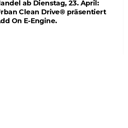
andel ab Dienstag, 23. April:
rban Clean Drive® präsentiert
dd On E-Engine.
NLINE-STORE BY WERK1
NETZWERKEINS GO! // ONLINE-STORE BY
be
13 Jahre werk1®
ine
sports | cars | culture:
ries
Sichern Sie sich die
neue Ausgabe 01 |
2026 – im Handel ab
o!
Freitag, 6. März.
16. Februar 2026