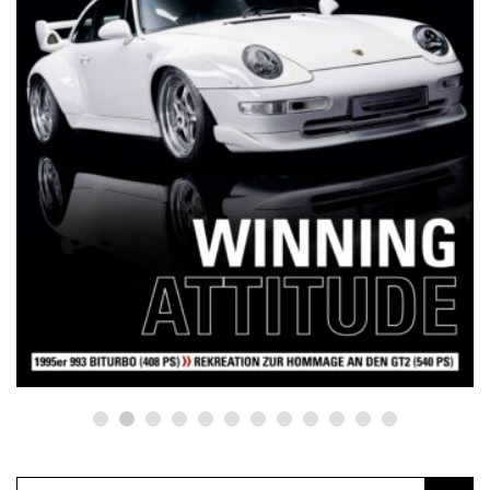
NETZWERKEINS GO! // ONLINE-STORE BY WERK1
12 Jahre werk1® sports | cars |
culture: Bestellen Sie jetzt die
neue Sommerausgabe 01 | 2025
(erscheint am 1. Juli 2025) online
auf netzwerkeins | GO!
23. Juni 2025