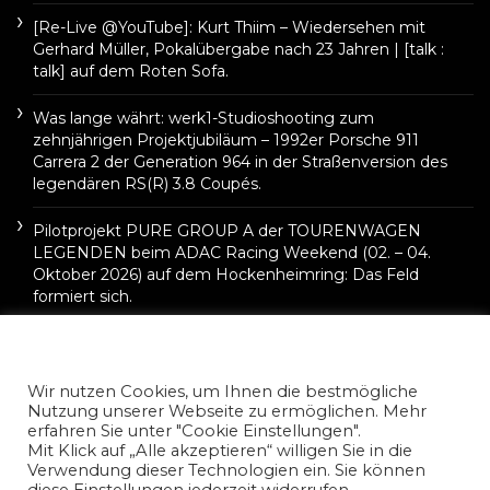
[Re-Live @YouTube]: Kurt Thiim – Wiedersehen mit
Gerhard Müller, Pokalübergabe nach 23 Jahren | [talk :
talk] auf dem Roten Sofa.
Was lange währt: werk1-Studioshooting zum
zehnjährigen Projektjubiläum – 1992er Porsche 911
Carrera 2 der Generation 964 in der Straßenversion des
legendären RS(R) 3.8 Coupés.
Pilotprojekt PURE GROUP A der TOURENWAGEN
LEGENDEN beim ADAC Racing Weekend (02. – 04.
Oktober 2026) auf dem Hockenheimring: Das Feld
formiert sich.
Wir nutzen Cookies, um Ihnen die bestmögliche
Nutzung unserer Webseite zu ermöglichen. Mehr
erfahren Sie unter "Cookie Einstellungen".
Mit Klick auf „Alle akzeptieren“ willigen Sie in die
Verwendung dieser Technologien ein. Sie können