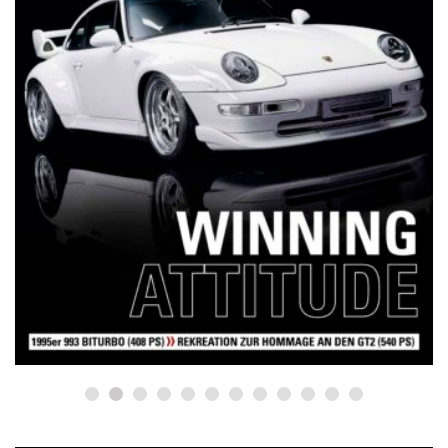
NETZWERKEINS GO! // ONLINE-STORE BY WERK1
12 Jahre werk1® sports | cars |
culture: Bestellen Sie jetzt die
neue Sommerausgabe 01 | 2025
(erscheint am 1. Juli 2025) online
auf netzwerkeins | GO!
23. Juni 2025