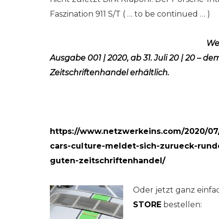
rkeins // Go!
Netzwerkeins // G
Faszination 911 S/T ( … to be continued … )
tember 2020
9. August 2019
Wei
Ausgabe 001 | 2020, ab 31. Juli 20 | 20 – de
Zeitschriftenhandel erhältlich.
https://www.netzwerkeins.com/2020/07/
cars-culture-meldet-sich-zurueck-rund
guten-zeitschriftenhandel/
Oder jetzt ganz einf
STORE
bestellen: