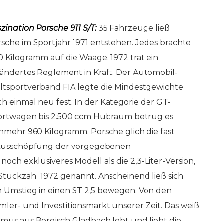
zination Porsche 911 S/T:
35 Fahrzeuge ließ
sche im Sportjahr 1971 entstehen. Jedes brachte
 Kilogramm auf die Waage. 1972 trat ein
ändertes Reglement in Kraft. Der Automobil-
tsportverband FIA legte die Mindestgewichte
h einmal neu fest. In der Kategorie der GT-
ortwagen bis 2.500 ccm Hubraum betrug es
NLINE-STORE BY WERK1
mehr 960 Kilogramm. Porsche glich die fast
NETZWERKEINS GO! // ONLINE-STORE BY
be
 Ausschöpfung der vorgegebenen
13 Jahre werk1®
och exklusiveres Modell als die 2,3-Liter-Version,
ine
sports | cars | culture:
tückzahl 1972 genannt. Anscheinend ließ sich
ries
Sichern Sie sich die
um Umstieg in einen ST 2,5 bewegen. Von den
neue Ausgabe 01 |
mler- und Investitionsmarkt unserer Zeit. Das weiß
2026 – im Handel ab
timus aus Bergisch Gladbach lebt und liebt die