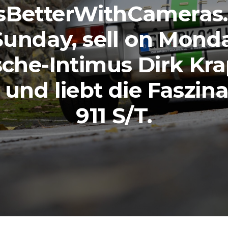
esBetterWithCameras.
Sunday, sell on Monda
che-Intimus Dirk Kr
 und liebt die Faszin
911 S/T.