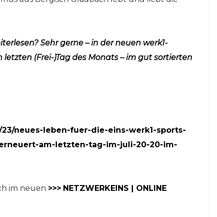
o!
Freitag, 6. März.
16. Februar 2026
terlesen? Sehr gerne – in der neuen werk1-
m letzten (Frei-)Tag des
Monats – im gut sortierten
23/neues-leben-fuer-die-eins-werk1-sports-
erneuert-am-letzten-tag-im-juli-20-20-im-
ach im neuen
>>>
NETZWERKEINS | ONLINE