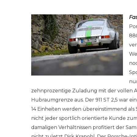
Fas
Por
880
ver
Wel
noc
Sp
RKEINS GO! // ONLINE-STORE BY WERK1
NETZWERKEINS GO! // O
nun
er-)Ausgabe
(Sommer-)Ausga
zehnprozentige Zuladung mit der vollen
| 2020
№ 001 | 2019
Hubraumgrenze aus. Der 911 ST 2,5 war ein n
st? werk1
verpasst? werk1 n
14 Einheiten werden übereinstimmend als S
| cars | culture
| eleven boxersto
nicht jeder sportlich orientierte Kunde z
 online
– jetzt online
damaligen Verhältnissen profitiert der Sam
stellen bei
nachbestellen bei
nicht zuletzt Dirk Krapohl. Der Porsche-In