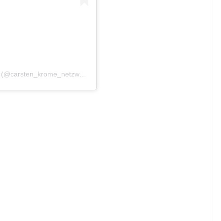
Ein Beitrag geteilt von Carsten Krome Netzwerkeins (@carsten_krome_netzwerkeins)
am
Aug 17, 2020 um 6:13 PDT