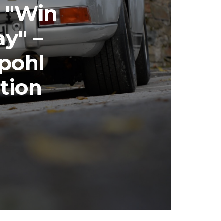
 "Win
y" –
apohl
ation