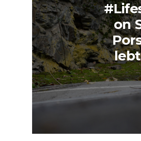
#Lif
on 
Pors
lebt