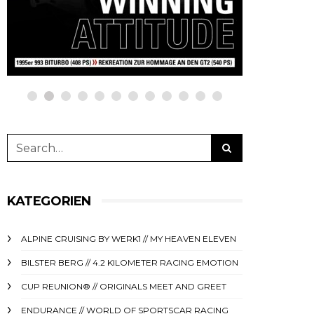
netzwerkeins | GO!
netzwe
23. Juni 2025
11. Deze
KATEGORIEN
ALPINE CRUISING BY WERK1 // MY HEAVEN ELEVEN
BILSTER BERG // 4.2 KILOMETER RACING EMOTION
CUP REUNION® // ORIGINALS MEET AND GREET
ENDURANCE // WORLD OF SPORTSCAR RACING