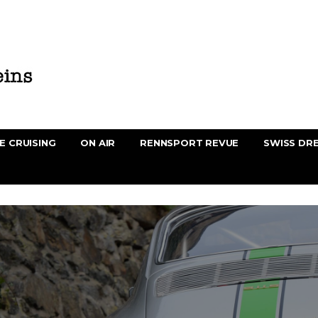
E CRUISING
ON AIR
RENNSPORT REVUE
SWISS DR