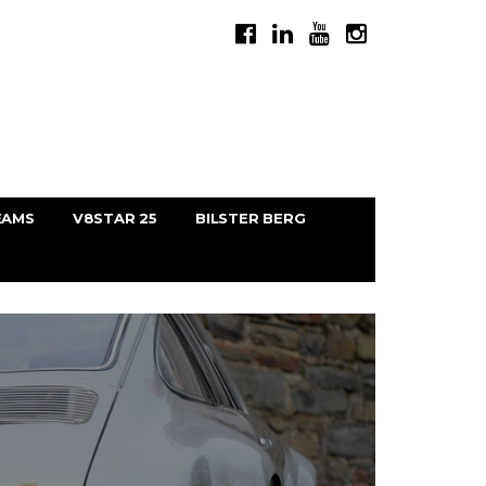
EAMS
V8STAR 25
BILSTER BERG