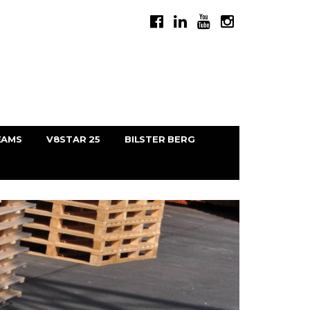
EAMS
V8STAR 25
BILSTER BERG