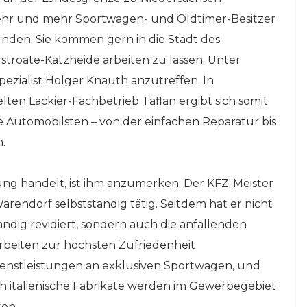
mehr und mehr Sportwagen- und Oldtimer-Besitzer
nden. Sie kommen gern in die Stadt des
troate-Katzheide arbeiten zu lassen. Unter
pezialist Holger Knauth anzutreffen. In
en Lackier-Fachbetrieb Taflan ergibt sich somit
Automobilsten – von der einfachen Reparatur bis
h.
ung handelt, ist ihm anzumerken. Der KFZ-Meister
arendorf selbstständig tätig. Seitdem hat er nicht
dig revidiert, sondern auch die anfallenden
rbeiten zur höchsten Zufriedenheit
ienstleistungen an exklusiven Sportwagen, und
h italienische Fabrikate werden im Gewerbegebiet
ten.