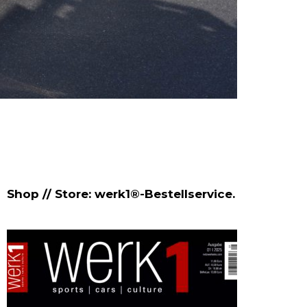
Shop // Store: werk1®-Bestellservice.
NETZWE