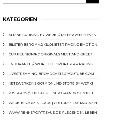
KATEGORIEN
ALPINE CRUISING BY WERK1 // MY HEAVEN ELEVEN
BILSTER BERG // 4.2 KILOMETER RACING EMOTION
CUP REUNION® // ORIGINALS MEET AND GREET
ENDURANCE // WORLD OF SPORTSCAR RACING
LIVESTREAMING, BROADCASTS // YOUTUBE.COM
NETZWERKEINS GO! // ONLINE-STORE BY WERK1
V8STAR 25 // JUBILÄUM EINER GRANDIOSEN IDEE
WERK1® SPORTS | CARS | CULTURE: DAS MAGAZIN
WWW.RENNSPORTREVUE.DE // LEGENDEN LEBEN