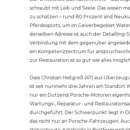
schraubt mit Leib und Seele. Das wissen 
zu schätzen – rund 80 Prozent sind Neuku
Pferdesports, um im Gewerbegebiet Waters
derselben Adresse ist auch der Detailling-S
Verbindung mit dem gegenüber angesiedelt
ein Kompetenzzentrum für anspruchsvolle 
zur Restauration ist so gut wie alles möglic
Dass Christian Heitgreß (47) aus Überzeug
ist seit nunmehr drei Jahren am Standort W
nur ein Dutzend Porsche-Motoren eigenhän
Wartungs-, Reparatur- und Restaurationsa
durchgeführt. Der Schwerpunkt liegt in D
das nicht nur an Porsche-Fahrzeugen. Auc
Waterstroate-Katzheide in Bestform gehal