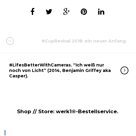
#CupRevival 2018: ein neuer Anfang.
#LifesBetterWithCameras. “Ich weiß nur
noch von Licht” (2014, Benjamin Griffey aka
Casper).
Shop // Store: werk1®-Bestellservice.