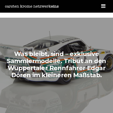
Men
Was bleibt, sind – exklusive
Sammlermodelle. Tribut an den
Wuppertaler Rennfahrer Edgar
Dören im kleineren Maßstab.