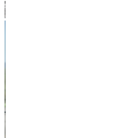
NETZWERKEINS GO! // ONLINE-STORE BY WERK1
12 Jahre werk1® sports | cars |
culture: Bestellen Sie jetzt die
neue Sommerausgabe 01 | 2025
(erscheint am 1. Juli 2025) online
auf netzwerkeins | GO!