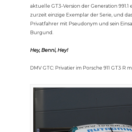
025) online auf
online auf
aktuelle GT3-Version der Generation 991.1 e
rkeins | GO!
netzwerkeins | GO
zurzeit einzige Exemplar der Serie, und da
Privatfahrer mit Pseudonym und sein Einsa
 2025
11. Dezember 2024
Burgund.
Hey, Benni, Hey!
DMV GTC: Privatier im Porsche 911 GT3 R m