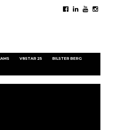
EAMS
V8STAR 25
BILSTER BERG