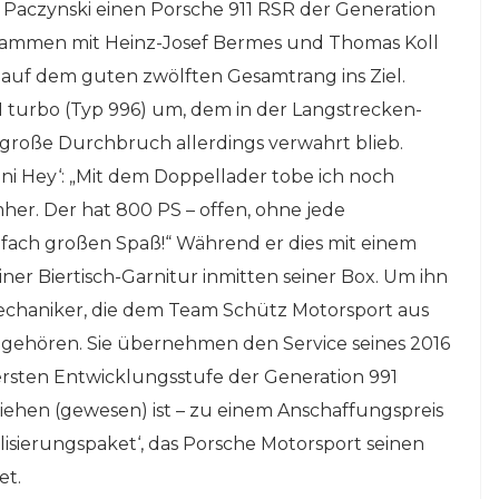
Paczynski einen Porsche 911 RSR der Generation
sammen mit Heinz-Josef Bermes und Thomas Koll
uf dem guten zwölften Gesamtrang ins Ziel.
11 turbo (Typ 996) um, dem in der Langstrecken-
große Durchbruch allerdings verwahrt blieb.
ni Hey‘: „Mit dem Doppellader tobe ich noch
er. Der hat 800 PS – offen, ohne jede
ach großen Spaß!“ Während er dies mit einem
einer Biertisch-Garnitur inmitten seiner Box. Um ihn
chaniker, die dem Team Schütz Motorsport aus
gehören. Sie übernehmen den Service seines 2016
r ersten Entwicklungsstufe der Generation 991
ziehen (gewesen) ist – zu einem Anschaffungspreis
alisierungspaket‘, das Porsche Motorsport seinen
et.