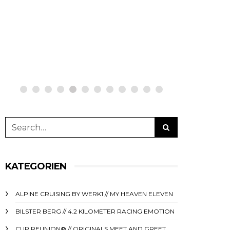
bestellen auf
auf ne
netzwerkeins | GO!
GO!
23. Oktober 2023
5. April 
KATEGORIEN
ALPINE CRUISING BY WERK1 // MY HEAVEN ELEVEN
BILSTER BERG // 4.2 KILOMETER RACING EMOTION
CUP REUNION® // ORIGINALS MEET AND GREET