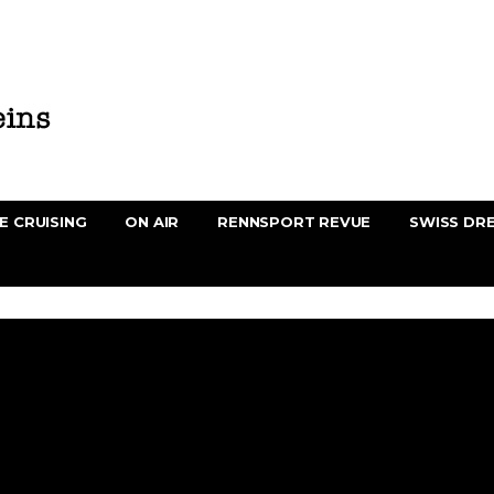
E CRUISING
ON AIR
RENNSPORT REVUE
SWISS DR