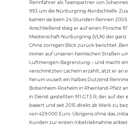
Rennfahrer als Teampartner von Johannes 
993 um die Nürburgring-Nordschleife. Zu
kamen sie beim 24-Stunden-Rennen 2003 a
Anschließend stieg er auf einen Porsche 9
Meisterschaft Nürburgring (VLN) der ganz 
Ohne zornigen Blick zurück berichtet ‚Ben
immer auf unseren heimischen Straßen umh
Luftmengen-Begrenzung – und macht einf
verschmitzten Lächeln erzählt, sitzt er an 
herum wuselt ein halbes Dutzend Rennme
Bobenheim-Roxheim in Rheinland-Pfalz an
in Dienst gestellten 911 GT3 R, der auf de
basiert und seit 2015 direkt ab Werk zu be
von 429.000 Euro. Übrigens ohne das ‚Initi
Kunden zur ersten Inbetriebnahme anbiet