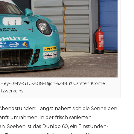
i-Hey-DMV-GTC-2018-Dijon-5288 © Carsten Krome
tzwerkeins
en Abendstunden: Längst nähert sich die Sonne den
nft umrahmen. In der frisch sanierten
. Soeben ist das Dunlop 60, ein Einstunden-