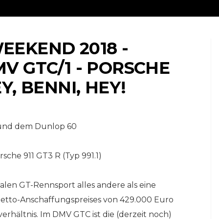
EEKEND 2018 -
V GTC/1 - PORSCHE
HEY, BENNI, HEY!
NLINE-STORE BY WERK1
 und dem Dunlop 60
CUP REUNION® // ORIGINALS MEET AND 
ne |
es:
11 Jahre werk1® nine |
sche 911 GT3 R (Typ 991.1)
t die
eleven boxerstories:
abe
Bestellen Sie jetzt die
onalen GT-Rennsport alles andere als eine
Frühjahrsausgabe №
01 | 2024 (erscheint
etto-Anschaffungspreises von 429.000 Euro
am 23. April 2024)
verhältnis. Im DMV GTC ist die (derzeit noch)