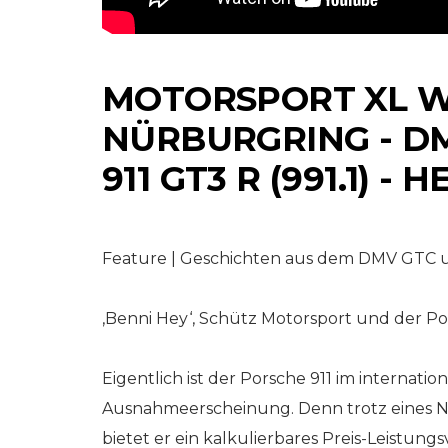
MOTORSPORT XL W
NÜRBURGRING - DM
911 GT3 R (991.1) - 
NETZWERKEINS GO! // O
Feature | Geschichten aus dem DMV GTC
RKEINS GO! // ONLINE-STORE BY WERK1
11 Jahre werk1® ni
re werk1®
eleven boxerstori
‚Benni Hey‘, Schütz Motorsport und der Por
| cars | culture:
Bestellen Sie jetz
en Sie jetzt die
neue Winterausg
Eigentlich ist der Porsche 911 im internati
№ 02 | 2024
rausgabe 01 |
(erscheint am 12.
Ausnahmeerscheinung. Denn trotz eines N
erscheint am 1.
Dezember 2024)
bietet er ein kalkulierbares Preis-Leistungs