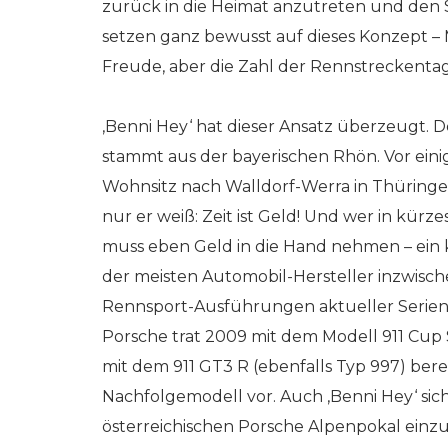
zurück in die Heimat anzutreten und den S
setzen ganz bewusst auf dieses Konzept – 
Freude, aber die Zahl der Rennstreckentage
‚Benni Hey‘ hat dieser Ansatz überzeugt.
stammt aus der bayerischen Rhön. Vor eini
Wohnsitz nach Walldorf-Werra in Thüringen.
nur er weiß: Zeit ist Geld! Und wer in kürz
muss eben Geld in die Hand nehmen – ein k
der meisten Automobil-Hersteller inzwisch
Rennsport-Ausführungen aktueller Seri
Porsche trat 2009 mit dem Modell 911 Cup S
mit dem 911 GT3 R (ebenfalls Typ 997) ber
Nachfolgemodell vor. Auch ‚Benni Hey‘ sich
österreichischen Porsche Alpenpokal einzu