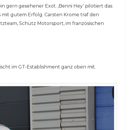
online auf
in gern gesehener Exot. ‚Benni Hey‘ pilotiert das
!
netzwerkeins | GO!
s mit gutem Erfolg. Carsten Krome traf den
tzteam, Schütz Motorsport, im französischen
1. April 2024
ischt im GT-Establishment ganz oben mit.