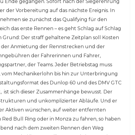
u Ende gegangen. Sofort nach der Siegerehrung
r der Vorbereitung auf das nächste Ereignis. In
ehmen sie zunächst das Qualifying für den
ich das erste Rennen – es geht Schlag auf Schlag
Grund: Der straff gehaltene Zeitplan soll Kosten
 bei der Anmietung der Rennstrecken und der
nngebühren der Fahrerinnen und Fahrer,
ungspartner, der Teams. Jeder Betriebstag muss
, vom Mechanikerlohn bis hin zur Unterbringung
anstaltungsformat des Dunlop 60 und des DMV GTC
,
ist sich dieser Zusammenhänge bewusst. Der
 Strukturen und unkomplizierter Abläufe. Und er
er Aktiven wünschen, auf weiter entfernten
m Red Bull Ring oder in Monza zu fahren, so haben
tagabend nach dem zweiten Rennen den Weg