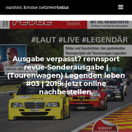
Men
Ausgabe verpasst? rennsport
revue-Sonderausgabe |
(Tourenwagen) Legenden leben
#03 | 2019: jetzt online
nachbestellen.