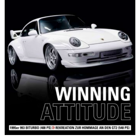
NETZWERKEINS GO! // ONLINE-STORE BY WERK1
12 Jahre werk1® sports | cars |
culture: Bestellen Sie jetzt die
neue Sommerausgabe 01 | 2025
(erscheint am 1. Juli 2025) online
auf netzwerkeins | GO!
23. Juni 2025