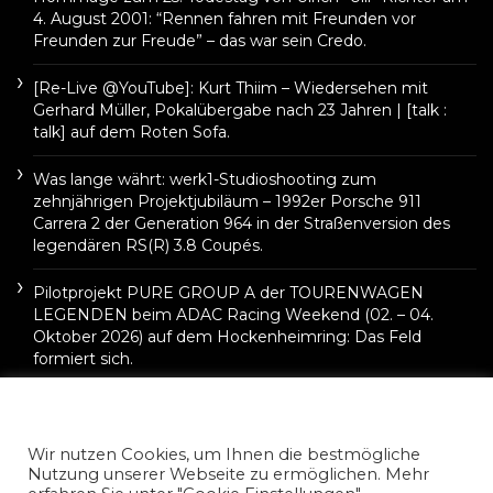
4. August 2001: “Rennen fahren mit Freunden vor
Freunden zur Freude” – das war sein Credo.
[Re-Live @YouTube]: Kurt Thiim – Wiedersehen mit
Gerhard Müller, Pokalübergabe nach 23 Jahren | [talk :
talk] auf dem Roten Sofa.
Was lange währt: werk1-Studioshooting zum
zehnjährigen Projektjubiläum – 1992er Porsche 911
Carrera 2 der Generation 964 in der Straßenversion des
legendären RS(R) 3.8 Coupés.
Pilotprojekt PURE GROUP A der TOURENWAGEN
LEGENDEN beim ADAC Racing Weekend (02. – 04.
Oktober 2026) auf dem Hockenheimring: Das Feld
formiert sich.
Wir nutzen Cookies, um Ihnen die bestmögliche
Nutzung unserer Webseite zu ermöglichen. Mehr