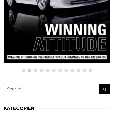
NETZWERKEINS GO! // ONLINE-STORE BY WERK1
12 Jahre werk1® sports | cars |
culture: Bestellen Sie jetzt die
neue Sommerausgabe 01 | 2025
(erscheint am 1. Juli 2025) online
auf netzwerkeins | GO!
23. Juni 2025
KATEGORIEN