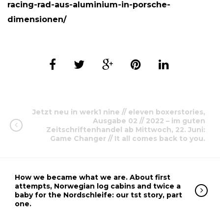
racing-rad-aus-aluminium-in-porsche-
dimensionen/
Jetzt neu in werk1 nine // eleven boxerstories,
Ausgabe 02 // 2022 – im guten
Zeitschriftenhandel ab Mittwoch, 22. Juni:
Game Changer // It all comes back to you.
How we became what we are. About first
attempts, Norwegian log cabins and twice a
baby for the Nordschleife: our tst story, part
one.