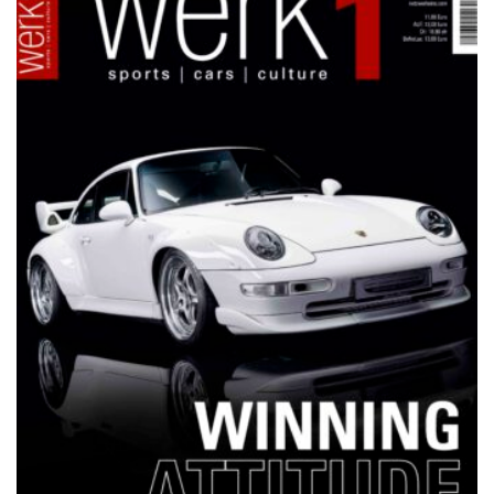
NETZWERKEINS GO! // ONLINE-STORE BY WERK1
12 Jahre werk1® sports | cars |
culture: Bestellen Sie jetzt die
neue Sommerausgabe 01 | 2025
(erscheint am 1. Juli 2025) online
auf netzwerkeins | GO!