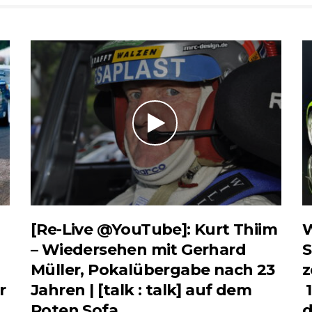
[Re-Live @YouTube]: Kurt Thiim
W
– Wiedersehen mit Gerhard
S
Müller, Pokalübergabe nach 23
z
r
Jahren | [talk : talk] auf dem
1
Roten Sofa.
d