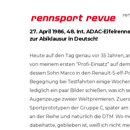
RKEINS GO! // ONLINE-STORE BY WERK1
NETZWERKEINS GO! // O
ren
er-)Ausgabe
(Sommer-)Ausga
| 2020
27. April 1986, 48. Int. ADAC-Eifelren
№ 001 | 2019
zur Abiklausur in Deutsch!
st? werk1
verpasst? werk1 n
| cars | culture
| eleven boxersto
 online
– jetzt online
Heute auf den Tag genau vor 35 Jahren, am
stellen bei
nachbestellen bei
von meinem ersten “Profi-Einsatz” auf dem
rkeins // Go!
Netzwerkeins // G
dessen Sohn Marco in den Renault-5-elf-Po
Begegnung bei Testfahrten einige Wochen 
tember 2020
9. August 2019
lediglich ein paar Bilder schießen, was ic
Augenzeuge zweier Weltpremieren. Zuerst 
Sportprototypen der Gruppe C, später am
an der Reihe und natürlich die DTM. Wo me
dabeihatte, geblieben ist, weiß ich nicht 