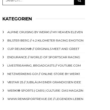
KATEGORIEN
ALPINE CRUISING BY WERK1 // MY HEAVEN ELEVEN
BILSTER BERG // 4.2 KILOMETER RACING EMOTION
CUP REUNION® // ORIGINALS MEET AND GREET
ENDURANCE // WORLD OF SPORTSCAR RACING
LIVESTREAMING, BROADCASTS // YOUTUBE.COM
NETZWERKEINS GO! // ONLINE-STORE BY WERK1
V8STAR 25 // JUBILÄUM EINER GRANDIOSEN IDEE
WERK1® SPORTS | CARS | CULTURE: DAS MAGAZIN
WWW.RENNSPORTREVUE.DE // LEGENDEN LEBEN