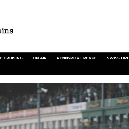
E CRUISING
ON AIR
RENNSPORT REVUE
SWISS DR