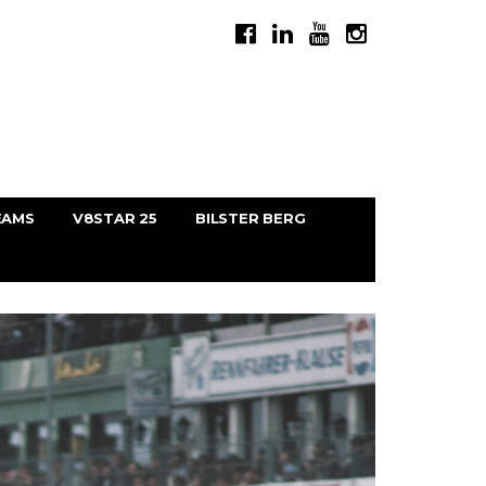
EAMS
V8STAR 25
BILSTER BERG