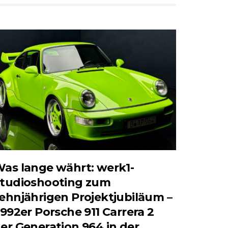
as lange währt: werk1-
tudioshooting zum
ehnjährigen Projektjubiläum –
992er Porsche 911 Carrera 2
er Generation 964 in der