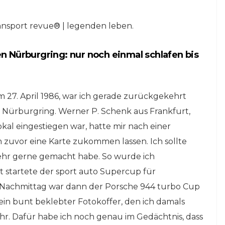
NLINE-STORE BY WERK1
nsport revue® | legenden leben.
NETZWERKEINS GO! // ONLINE-STORE BY
be
nen Nürburgring: nur noch einmal schlafen bis
13 Jahre werk1®
ine
sports | cars | culture:
ries
Sichern Sie sich die
neue Ausgabe 01 |
 27. April 1986, war ich gerade zurückgekehrt
2026 – im Handel ab
 Nürburgring. Werner P. Schenk aus Frankfurt,
o!
Freitag, 6. März.
kal eingestiegen war, hatte mir nach einer
zuvor eine Karte zukommen lassen. Ich sollte
16. Februar 2026
h sehr gerne gemacht habe. So wurde ich
startete der sport auto Supercup für
 Nachmittag war dann der Porsche 944 turbo Cup
in bunt beklebter Fotokoffer, den ich damals
mehr. Dafür habe ich noch genau im Gedächtnis, dass