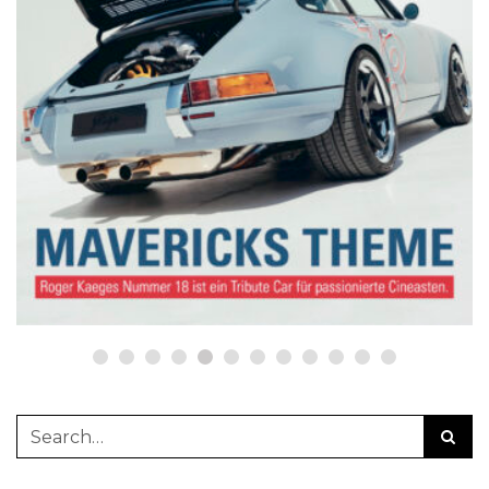
NETZWERKEINS GO! // ONLINE-STORE BY WERK1
werk1 nine | eleven
boxerstories,
Jubiläumsausgabe № 02 | 2023,
im Handel seit Donnerstag, 26.
Oktober: online bestellen auf
netzwerkeins | GO!
23. Oktober 2023