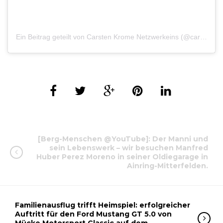
Ein Beitrag geteilt von Carsten Krome Netzwerkeins (@carsten.krome.netzwerkeins)
[Berg-Menschen @YouTube]: Der Manni und
sein Lebenswerk – wir besuchen Manfred
Huber Perez Moreno in seiner Oldiegarage in
Ainring-Mitterfelden.
Familienausflug trifft Heimspiel: erfolgreicher
Auftritt für den Ford Mustang GT 5.0 von
Mücke Motorsport Classic auf dem