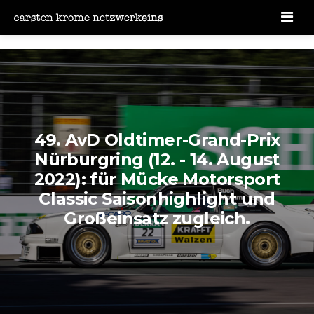
Men
49. AvD Oldtimer-Grand-Prix
Nürburgring (12. - 14. August
2022): für Mücke Motorsport
Classic Saisonhighlight und
Großeinsatz zugleich.