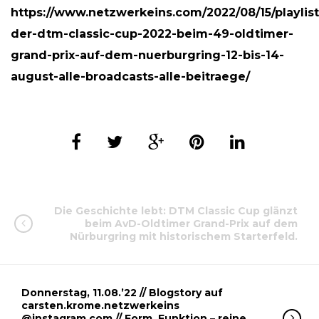
https://www.netzwerkeins.com/2022/08/15/playlist
der-dtm-classic-cup-2022-beim-49-oldtimer-
grand-prix-auf-dem-nuerburgring-12-bis-14-
august-alle-broadcasts-alle-beitraege/
Die Geschichte lebt: DTM Classic Cup glänzt
beim AvD-Oldtimer Grand-Prix auf dem
Nürburgring mit historischem Starterfeld.
Donnerstag, 11.08.’22 // Blogstory auf
carsten.krome.netzwerkeins
@instagram.com // Form, Funktion – reine