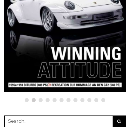
NETZWERKEINS GO! // ONLINE-STORE BY WERK1
12 Jahre werk1® sports | cars |
culture: Bestellen Sie jetzt die
neue Sommerausgabe 01 | 2025
(erscheint am 1. Juli 2025) online
auf netzwerkeins | GO!
23. Juni 2025