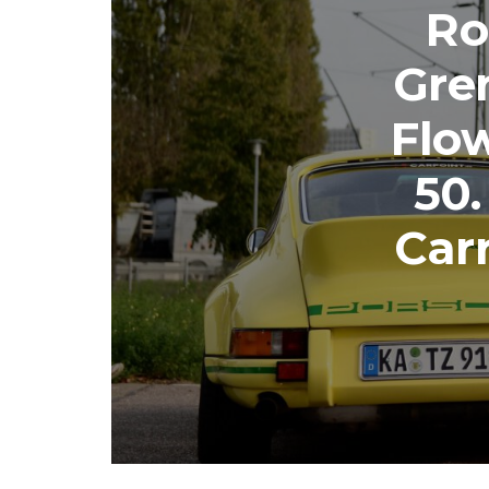
Ro
Gre
Flow
50.
Carr