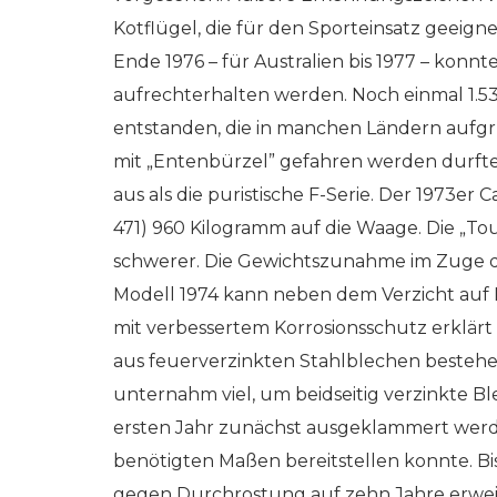
Kotflügel, die für den Sporteinsatz geeig
Ende 1976 – für Australien bis 1977 – konn
aufrechterhalten werden. Noch einmal 1.53
entstanden, die in manchen Ländern aufgr
mit „Entenbürzel” gefahren werden durften
aus als die puristische F-Serie. Der 1973er
471) 960 Kilogramm auf die Waage. Die „T
schwerer. Die Gewichtszunahme im Zuge de
Modell 1974 kann neben dem Verzicht au
mit verbessertem Korrosionsschutz erklärt 
aus feuerverzinkten Stahlblechen bestehen
unternahm viel, um beidseitig verzinkte 
ersten Jahr zunächst ausgeklammert werden
benötigten Maßen bereitstellen konnte. Bi
gegen Durchrostung auf zehn Jahre erweit