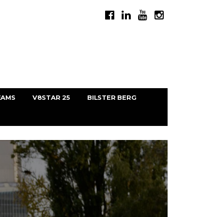
EAMS
V8STAR 25
BILSTER BERG