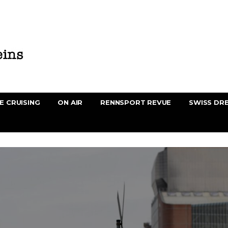
E CRUISING
ON AIR
RENNSPORT REVUE
SWISS DR