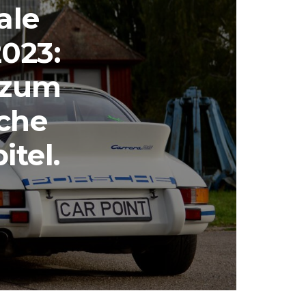
ale
023:
 zum
sche
itel.