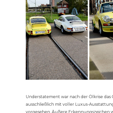
rkeins // Go!
Netzwerkeins // G
tember 2020
9. August 2019
Understatement war nach der Ölkrise das 
ausschließlich mit voller Luxus-Ausstattun
vorgesehen. Äußere Erkennungszeichen war