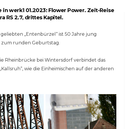
 in werk1 01.2023: Flower Power. Zeit-Reise
 RS 2.7, drittes Kapitel.
 geliebten „Entenbürzel“ ist 50 Jahre jung
et zum runden Geburtstag.
ie Rheinbrücke bei Wintersdorf verbindet das
„Kallsruh“, wie die Einheimischen auf der anderen
NLINE-STORE BY WERK1
NETZWERKEINS GO! // ONLINE-STORE BY
be
13 Jahre werk1®
ine
sports | cars | culture:
ries
Sichern Sie sich die
neue Ausgabe 01 |
2026 – im Handel ab