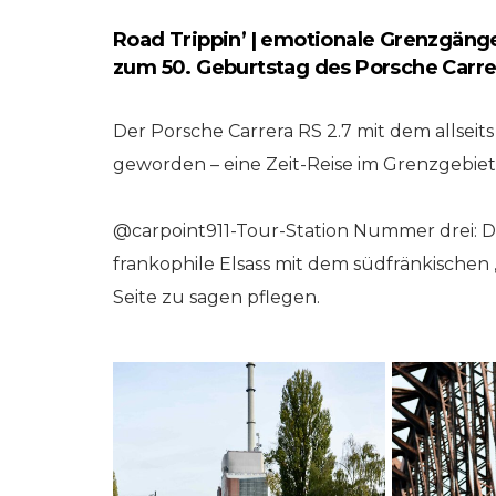
Road Trippin’ | emotionale Grenzgänge
zum 50. Geburtstag des Porsche Carrera
Der Porsche Carrera RS 2.7 mit dem allseits
geworden – eine Zeit-Reise im Grenzgebi
@carpoint911-Tour-Station Nummer drei: D
frankophile Elsass mit dem südfränkischen 
RKEINS GO! // ONLINE-STORE BY WERK1
NETZWERKEINS GO! // O
Seite zu sagen pflegen.
er-)Ausgabe
(Sommer-)Ausga
| 2020
№ 001 | 2019
st? werk1
verpasst? werk1 n
| cars | culture
| eleven boxersto
 online
– jetzt online
stellen bei
nachbestellen bei