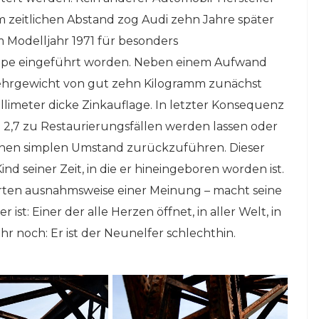
 zeitlichen Abstand zog Audi zehn Jahre später
m Modelljahr 1971 für besonders
uppe eingeführt worden. Neben einem Aufwand
ehrgewicht von gut zehn Kilogramm zunächst
llimeter dicke Zinkauflage. In letzter Konsequenz
S 2,7 zu Restaurierungsfällen werden lassen oder
einen simplen Umstand zurückzuführen. Dieser
nd seiner Zeit, in die er hineingeboren worden ist.
erten ausnahmsweise einer Meinung – macht seine
r ist: Einer der alle Herzen öffnet, in aller Welt, in
Mehr noch: Er ist der Neunelfer schlechthin.