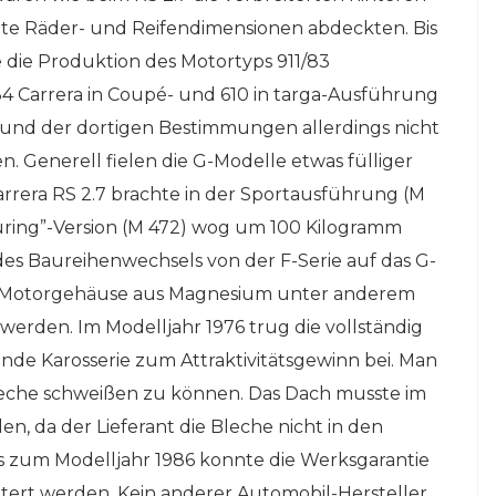
nete Räder- und Reifendimensionen abdeckten. Bis
te die Produktion des Motortyps 911/83
4 Carrera in Coupé- und 610 in targa-Ausführung
und der dortigen Bestimmungen allerdings nicht
. Generell fielen die G-Modelle etwas fülliger
 Carrera RS 2.7 brachte in der Sportausführung (M
ouring”-Version (M 472) wog um 100 Kilogramm
s Baureihenwechsels von der F-Serie auf das G-
f Motorgehäuse aus Magnesium unter anderem
werden. Im Modelljahr 1976 trug die vollständig
de Karosserie zum Attraktivitätsgewinn bei. Man
Bleche schweißen zu können. Das Dach musste im
, da der Lieferant die Bleche nicht in den
s zum Modelljahr 1986 konnte die Werksgarantie
ert werden. Kein anderer Automobil-Hersteller