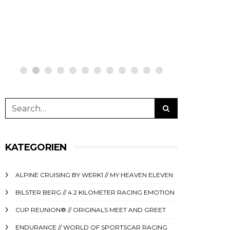
netzwerkeins | GO!
netzwe
23. Juni 2025
11. Deze
KATEGORIEN
ALPINE CRUISING BY WERK1 // MY HEAVEN ELEVEN
BILSTER BERG // 4.2 KILOMETER RACING EMOTION
CUP REUNION® // ORIGINALS MEET AND GREET
ENDURANCE // WORLD OF SPORTSCAR RACING