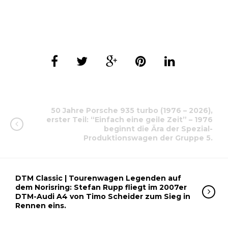
50 Jahre Porsche 935 turbo (1976 – 2026),
erster Teil: “Einfach eine geile Zeit” – 1976
beginnt die Ära der Spezial-
Produktionswagen der Gruppe 5.
DTM Classic | Tourenwagen Legenden auf
dem Norisring: Stefan Rupp fliegt im 2007er
DTM-Audi A4 von Timo Scheider zum Sieg in
Rennen eins.