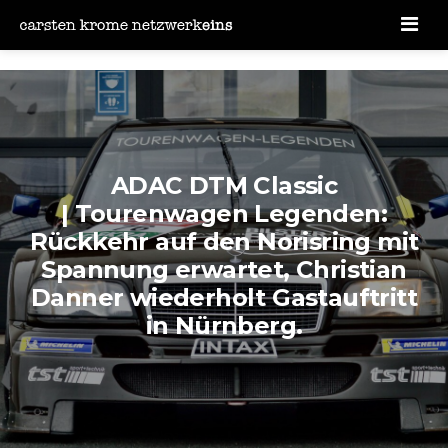
Men
ADAC DTM Classic
| Tourenwagen Legenden:
Rückkehr auf den Norisring mit
Spannung erwartet, Christian
Danner wiederholt Gastauftritt
in Nürnberg.