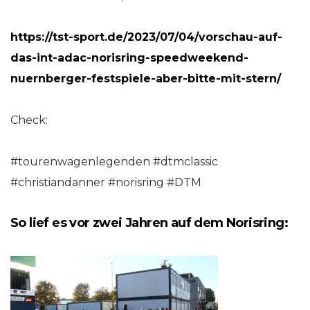
https://tst-sport.de/2023/07/04/vorschau-auf-
das-int-adac-norisring-speedweekend-
nuernberger-festspiele-aber-bitte-mit-stern/
Check:
#tourenwagenlegenden #dtmclassic
#christiandanner #norisring #DTM
So lief es vor zwei Jahren auf dem Norisring: