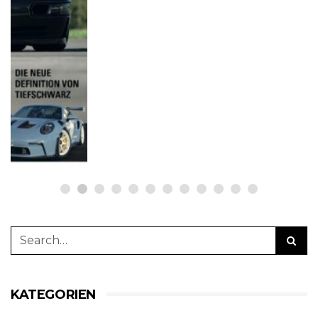
NETZWERKEINS GO! // ONLINE-STORE BY WERK1
12 Jahre werk1® sports | cars |
culture: Bestellen Sie jetzt die
neue Sommerausgabe 01 | 2025
(erscheint am 1. Juli 2025) online
auf netzwerkeins | GO!
23. Juni 2025
KATEGORIEN