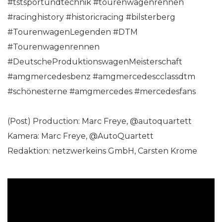
#tstsportundtechnik #tourenwagenrennen
#racinghistory #historicracing #bilsterberg
#TourenwagenLegenden #DTM
#Tourenwagenrennen
#DeutscheProduktionswagenMeisterschaft
#amgmercedesbenz #amgmercedescclassdtm
#schönesterne #amgmercedes #mercedesfans
(Post) Production: Marc Freye, @autoquartett
Kamera: Marc Freye, @AutoQuartett
Redaktion: netzwerkeins GmbH, Carsten Krome