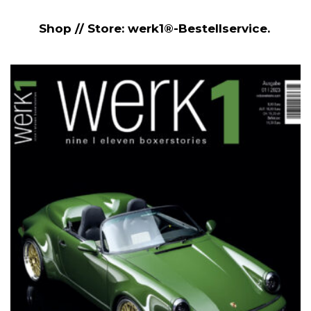
Shop // Store: werk1®-Bestellservice.
NETZWERKEINS GO! // ONLINE-STORE BY WERK1
werk1 nine | eleven