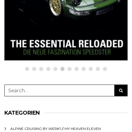
boxerstories, Frühjahrsausgabe
№ 01 | 2023, im Handel ab
Ostersamstag, 8. April: online
bestellen auf netzwerkeins |
GO!
5. April 2023
KATEGORIEN
ALPINE CRUISING BY WERK1 // MY HEAVEN ELEVEN