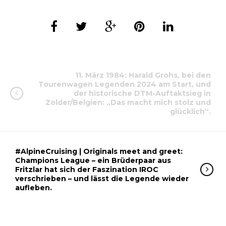
11. März 1984: Harald Grohs, bei den
Tourenwagen Legenden 2024 am Start, und
der historische DTM-Auftaktsieg in
Zolder/Belgien: „Das macht mich stolz und
glücklich“.
#AlpineCruising | Originals meet and greet:
Champions League – ein Brüderpaar aus
Fritzlar hat sich der Faszination IROC
verschrieben – und lässt die Legende wieder
aufleben.