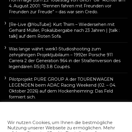
Hommage zum 25. Todestag von Ulrich “Ulli” Richter am
4. August 2001: “Rennen fahren mit Freunden vor
Freunden zur Freude” – das war sein Credo.
[Re-Live @YouTube]: Kurt Thiim – Wiedersehen mit
Gerhard Müller, Pokalübergabe nach 23 Jahren | [talk :
talk] auf dem Roten Sofa.
Was lange währt: werk1-Studioshooting zum
zehnjährigen Projektjubiläum – 1992er Porsche 911
Carrera 2 der Generation 964 in der Straßenversion des
legendären RS(R) 3.8 Coupés.
Pilotprojekt PURE GROUP A der TOURENWAGEN
LEGENDEN beim ADAC Racing Weekend (02. – 04.
Oktober 2026) auf dem Hockenheimring: Das Feld
formiert sich.
Wir nutzen Cookies, um Ihnen die bestmögliche
Nutzung unserer Webseite zu ermöglichen. Mehr