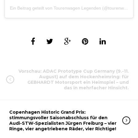
Ein Beitrag geteilt von Tourenwagen Legenden (@tourenwagenlegenden)
Vorschau: ADAC Prototype Cup Germany (9.-11.
August) auf dem Hockenheimring: für
GEBHARDT Motorsport ein Heimspiel – und
das in mehrfacher Hinsicht.
Copenhagen Historic Grand Prix:
stimmungsvoller Saisonabschluss für den
Audi-STW-Spezialisten Jürgen Freiburg – vier
Ringe, vier angetriebene Räder, vier Richtige!