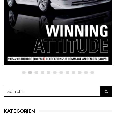
NETZWERKEINS GO! // ONLINE-STORE BY WERK1
12 Jahre werk1® sports | cars |
culture: Bestellen Sie jetzt die
neue Sommerausgabe 01 | 2025
(erscheint am 1. Juli 2025) online
auf netzwerkeins | GO!
23. Juni 2025
KATEGORIEN