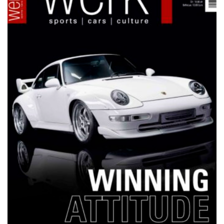
NETZWERKEINS GO! // ONLINE-STORE BY WERK1
12 Jahre werk1® sports | cars |
culture: Bestellen Sie jetzt die
neue Sommerausgabe 01 | 2025
(erscheint am 1. Juli 2025) online
auf netzwerkeins | GO!
23. Juni 2025