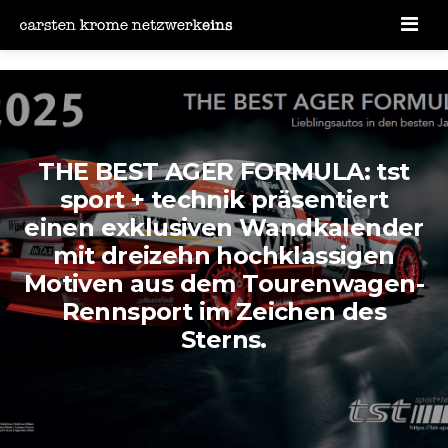
Men
THE BEST AGER FORMULA: tst
sport + technik präsentiert
einen exklusiven Wandkalender
mit dreizehn hochklassigen
Motiven aus dem Tourenwagen-
Rennsport im Zeichen des
Sterns.