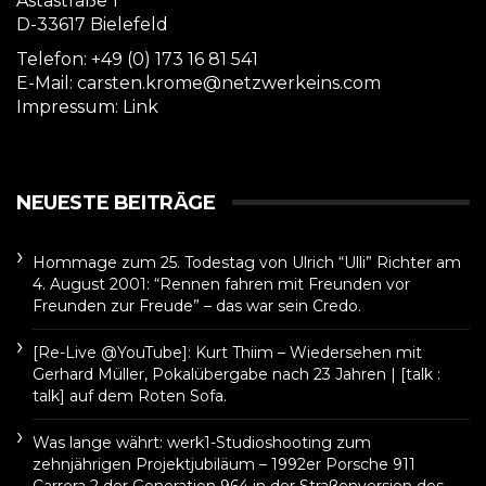
Astastraße 1
D-33617 Bielefeld
Telefon: +49 (0) 173 16 81 541
E-Mail: carsten.krome@netzwerkeins.com
Impressum:
Link
NEUESTE BEITRÄGE
Hommage zum 25. Todestag von Ulrich “Ulli” Richter am
4. August 2001: “Rennen fahren mit Freunden vor
Freunden zur Freude” – das war sein Credo.
[Re-Live @YouTube]: Kurt Thiim – Wiedersehen mit
Gerhard Müller, Pokalübergabe nach 23 Jahren | [talk :
talk] auf dem Roten Sofa.
Was lange währt: werk1-Studioshooting zum
zehnjährigen Projektjubiläum – 1992er Porsche 911
Carrera 2 der Generation 964 in der Straßenversion des