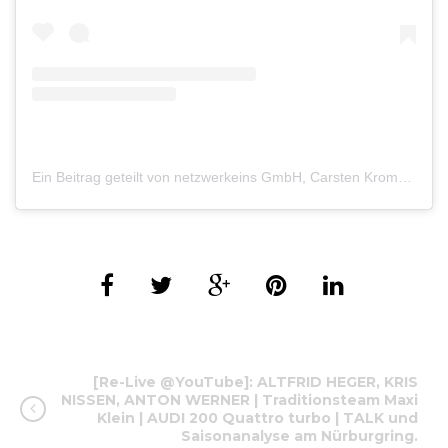
Ein Beitrag geteilt von netzwerkeins GmbH, Carsten Krome (@werk1.sportscars)
[Re-Live @YouTube]: ALTFRID HEGER, KRIS
NISSEN, ANTON WERNER | Traditionsteam Maxi
Klein | AUDI 200 Quattro turbo | TALK und
Saisonanalyse am Nürburgring.