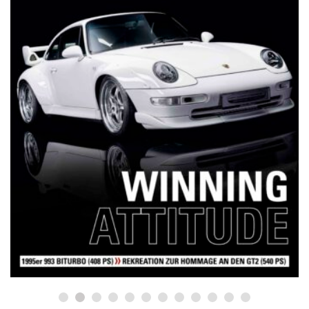
NETZWERKEINS GO! // ONLINE-STORE BY WERK1
12 Jahre werk1® sports | cars |
culture: Bestellen Sie jetzt die
neue Sommerausgabe 01 | 2025
(erscheint am 1. Juli 2025) online
auf netzwerkeins | GO!
23. Juni 2025