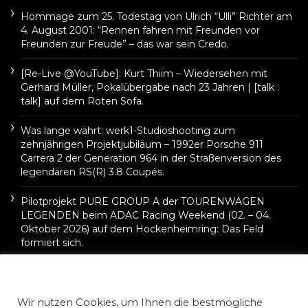
Hommage zum 25. Todestag von Ulrich “Ulli” Richter am
4. August 2001: “Rennen fahren mit Freunden vor
Freunden zur Freude” – das war sein Credo.
[Re-Live @YouTube]: Kurt Thiim – Wiedersehen mit
Gerhard Müller, Pokalübergabe nach 23 Jahren | [talk :
talk] auf dem Roten Sofa.
Was lange währt: werk1-Studioshooting zum
zehnjährigen Projektjubiläum – 1992er Porsche 911
Carrera 2 der Generation 964 in der Straßenversion des
legendären RS(R) 3.8 Coupés.
Pilotprojekt PURE GROUP A der TOURENWAGEN
LEGENDEN beim ADAC Racing Weekend (02. – 04.
Oktober 2026) auf dem Hockenheimring: Das Feld
formiert sich.
Wir nutzen Cookies, um Ihnen die bestmögliche