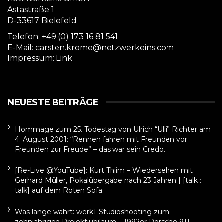
Astastraße 1
D-33617 Bielefeld
Telefon: +49 (0) 173 16 81 541
E-Mail: carsten.krome@netzwerkeins.com
Impressum:
Link
NEUESTE BEITRÄGE
Hommage zum 25. Todestag von Ulrich “Ulli” Richter am
4. August 2001: “Rennen fahren mit Freunden vor
Freunden zur Freude” – das war sein Credo.
[Re-Live @YouTube]: Kurt Thiim – Wiedersehen mit
Gerhard Müller, Pokalübergabe nach 23 Jahren | [talk :
talk] auf dem Roten Sofa.
Was lange währt: werk1-Studioshooting zum
zehnjährigen Projektjubiläum – 1992er Porsche 911