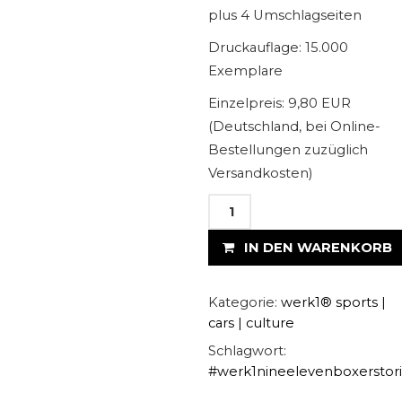
plus 4 Umschlagseiten
Druckauflage: 15.000
Exemplare
Einzelpreis: 9,80 EUR
(Deutschland, bei Online-
Bestellungen zuzüglich
Versandkosten)
werk1®
nine
| eleven
IN DEN WARENKORB
boxerstories:
Die
neue
Kategorie:
werk1® sports |
Ausgabe
cars | culture
01
Schlagwort:
| 2023
(8.
#werk1nineelevenboxerstor
April