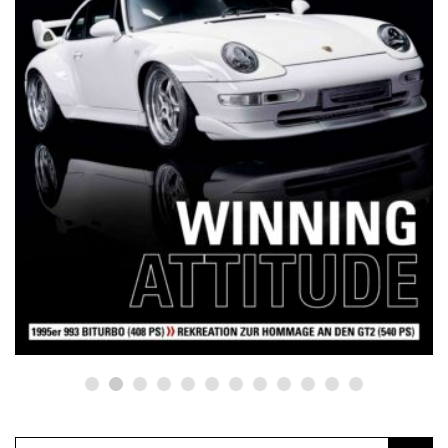
NETZWERKEINS GO! // ONLINE-STORE BY WERK1
12 Jahre werk1® sports | cars |
culture: Bestellen Sie jetzt die
neue Sommerausgabe 01 | 2025
(erscheint am 1. Juli 2025) online
auf netzwerkeins | GO!
23. Juni 2025