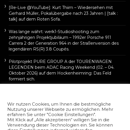
[Re-Live @YouTube]: Kurt Thiim – Wiedersehen mit
Gerhard Müller, Pokalübergabe nach 23 Jahren | [talk :
talk] auf dem Roten Sofa.
Was lange währt: werk1-Studioshooting zum
zehnjährigen Projektjubiläum – 1992er Porsche 911
Carrera 2 der Generation 964 in der Straßenversion des
legendären RS(R) 3.8 Coupés.
Pilotprojekt PURE GROUP A der TOURENWAGEN
LEGENDEN beim ADAC Racing Weekend (02. – 04.
Oktober 2026) auf dem Hockenheimring: Das Feld
formiert sich.
Wir nutzen Cookies, um Ihnen die bestmögliche
Nutzung unserer Webseite zu ermöglichen. Mehr
erfahren Sie unter "Cookie Einstellungen".
Mit Klick auf „Alle akzeptieren“ willigen Sie in die
Verwendung dieser Technologien ein. Sie können