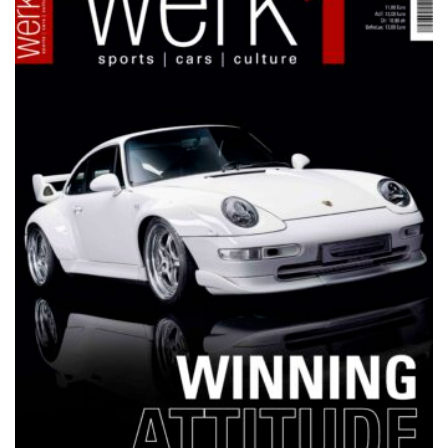
NETZWERKEINS GO! // ONLINE-STORE BY WERK1
12 Jahre werk1® sports | cars |
culture: Bestellen Sie jetzt die
neue Sommerausgabe 01 | 2025
(erscheint am 1. Juli 2025) online
auf netzwerkeins | GO!