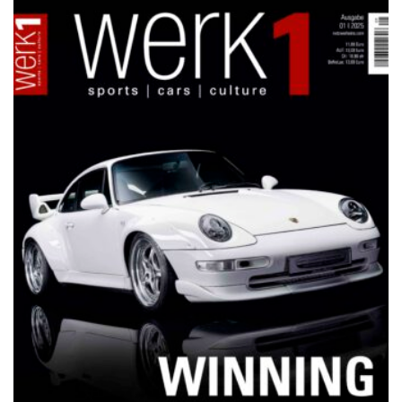
NETZWERKEINS GO! // ONLINE-STORE BY WERK1
12 Jahre werk1® sports | cars |
culture: Bestellen Sie jetzt die
neue Sommerausgabe 01 | 2025
(erscheint am 1. Juli 2025) online
auf netzwerkeins | GO!