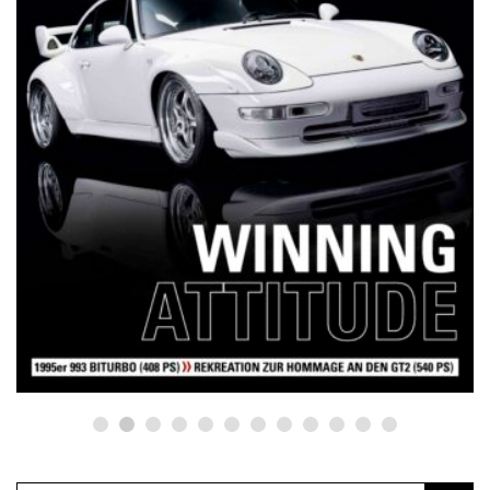
NETZWERKEINS GO! // ONLINE-STORE BY WERK1
12 Jahre werk1® sports | cars |
culture: Bestellen Sie jetzt die
neue Sommerausgabe 01 | 2025
(erscheint am 1. Juli 2025) online
auf netzwerkeins | GO!
23. Juni 2025