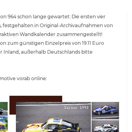
n 964 schon lange gewartet: Die ersten vier
, festgehalten in Original-Archivaufnahmen von
traktiven Wandkalender zusammengestellt!
ion zum günstigen Einzelpreis von 19.11 Euro
r Inland, außerhalb Deutschlands bitte
NLINE-STORE BY WERK1
motive vorab online:
NETZWERKEINS GO! // ONLINE-STORE BY
be
13 Jahre werk1®
ine
sports | cars | culture:
ries
Sichern Sie sich die
neue Ausgabe 01 |
2026 – im Handel ab