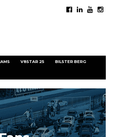
EAMS
V8STAR 25
BILSTER BERG