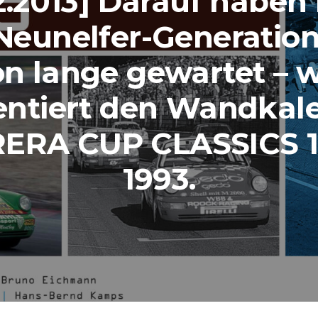
12.2013] Darauf haben
Neunelfer-Generatio
n lange gewartet – 
entiert den Wandkal
ERA CUP CLASSICS 1
1993.