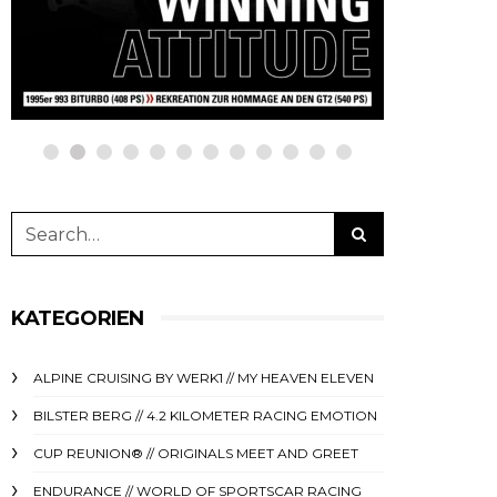
netzwerkeins | GO!
netzwe
23. Juni 2025
11. Deze
KATEGORIEN
ALPINE CRUISING BY WERK1 // MY HEAVEN ELEVEN
BILSTER BERG // 4.2 KILOMETER RACING EMOTION
CUP REUNION® // ORIGINALS MEET AND GREET
ENDURANCE // WORLD OF SPORTSCAR RACING