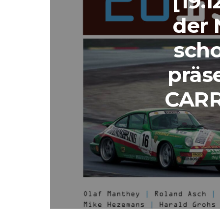
[19.
der 
scho
präs
CARR