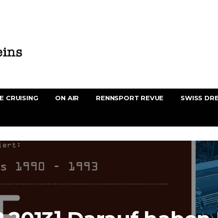
E CRUISING
ON AIR
RENNSPORT REVUE
SWISS DR