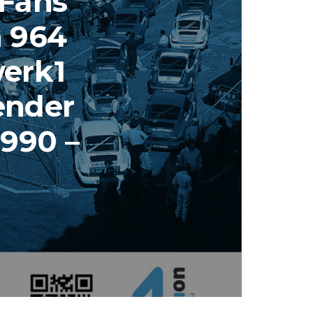
 Fans
n 964
werk1
ender
990 –