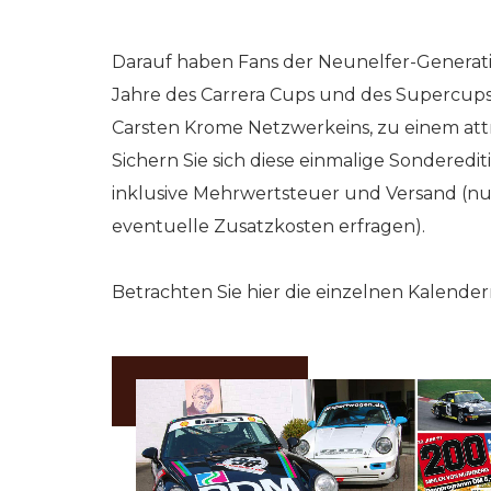
Darauf haben Fans der Neunelfer-Generatio
Jahre des Carrera Cups und des Supercups
Carsten Krome Netzwerkeins, zu einem at
Sichern Sie sich diese einmalige Sonderedit
inklusive Mehrwertsteuer und Versand (nu
eventuelle Zusatzkosten erfragen).
RKEINS GO! // ONLINE-STORE BY WERK1
NETZWERKEINS GO! // O
Betrachten Sie hier die einzelnen Kalender
er-)Ausgabe
(Sommer-)Ausga
| 2020
№ 001 | 2019
st? werk1
verpasst? werk1 n
| cars | culture
| eleven boxersto
 online
– jetzt online
stellen bei
nachbestellen bei