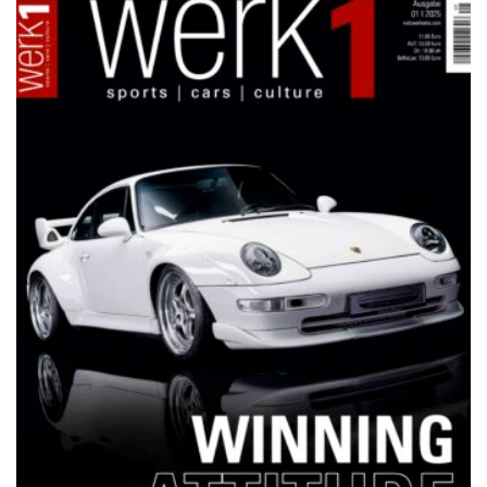
NETZWERKEINS GO! // ONLINE-STORE BY WERK1
12 Jahre werk1® sports | cars |
culture: Bestellen Sie jetzt die
neue Sommerausgabe 01 | 2025
(erscheint am 1. Juli 2025) online
auf netzwerkeins | GO!