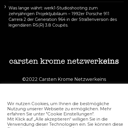
Was lange währt: werk1-Studioshooting zum
zehnjährigen Projektjubiläum – 1992er Porsche 911
Carrera 2 der Generation 964 in der Straßenversion des
legendären RS(R) 3.8 Coupés.
©2022 Carsten Krome Netzwerkeins
Wir nutzen Cookies, um Ihnen die bestmögliche
Nutzung unserer Webseite zu ermöglichen. Mehr
erfahren Sie unter "Cookie Einstellungen".
Mit Klick auf „Alle akzeptieren“ willigen Sie in die
Verwendung dieser Technologien ein. Sie können diese