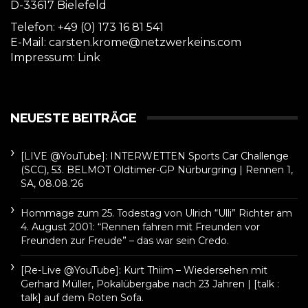
D-33617 Bielefeld
Telefon: +49 (0) 173 16 81 541
E-Mail: carsten.krome@netzwerkeins.com
Impressum:
Link
NEUESTE BEITRÄGE
[LIVE @YouTube]: INTERWETTEN Sports Car Challenge
(SCC), 53. BELMOT Oldtimer-GP Nürburgring | Rennen 1,
SA, 08.08.’26
Hommage zum 25. Todestag von Ulrich “Ulli” Richter am
4. August 2001: “Rennen fahren mit Freunden vor
Freunden zur Freude” – das war sein Credo.
[Re-Live @YouTube]: Kurt Thiim – Wiedersehen mit
Gerhard Müller, Pokalübergabe nach 23 Jahren | [talk :
talk] auf dem Roten Sofa.