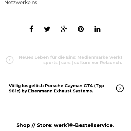
Netzwerkeins
Neues Leben für die Eins: Medienmarke werk1
sports | cars | culture vor Relaunch.
Völlig losgelöst: Porsche Cayman GT4 (Typ
981c) by Eisenmann Exhaust Systems.
Shop // Store: werk1®-Bestellservice.