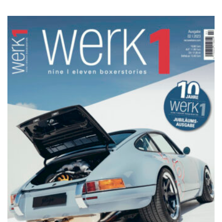
NETZWERKEINS GO! // ONLINE-STORE BY WERK1
werk1 nine | eleven
boxerstories,
Jubiläumsausgabe № 02 | 2023,
im Handel seit Donnerstag, 26.