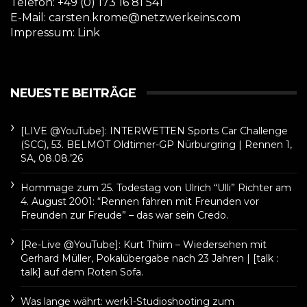
Telefon: +49 (0) 173 16 81 541
E-Mail: carsten.krome@netzwerkeins.com
Impressum:
Link
NEUESTE BEITRÄGE
[LIVE @YouTube]: INTERWETTEN Sports Car Challenge
(SCC), 53. BELMOT Oldtimer-GP Nürburgring | Rennen 1,
SA, 08.08.’26
Hommage zum 25. Todestag von Ulrich “Ulli” Richter am
4. August 2001: “Rennen fahren mit Freunden vor
Freunden zur Freude” – das war sein Credo.
[Re-Live @YouTube]: Kurt Thiim – Wiedersehen mit
Gerhard Müller, Pokalübergabe nach 23 Jahren | [talk :
talk] auf dem Roten Sofa.
Was lange währt: werk1-Studioshooting zum