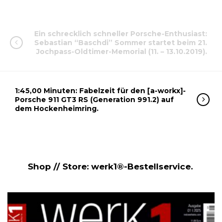
Ein schrecklich schneller Porsche-Enthusiast:
Sebastian “Baschdi” Sommer startet beim 21.
Jochpass-Oldtimer-Memorial (11. – 13.10.2019).
1:45,00 Minuten: Fabelzeit für den [a-workx]-
Porsche 911 GT3 RS (Generation 991.2) auf
dem Hockenheimring.
Shop // Store: werk1®-Bestellservice.