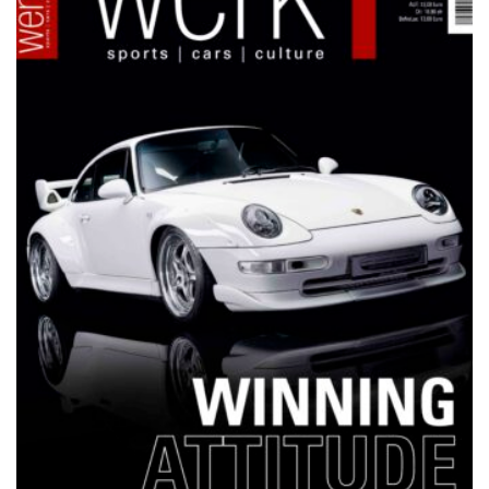
NETZWERKEINS GO! // ONLINE-STORE BY WERK1
12 Jahre werk1® sports | cars |
culture: Bestellen Sie jetzt die
neue Sommerausgabe 01 | 2025
(erscheint am 1. Juli 2025) online
auf netzwerkeins | GO!
23. Juni 2025