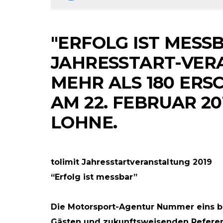
"ERFOLG IST MESSB
JAHRESSTART-VER
MEHR ALS 180 ERS
AM 22. FEBRUAR 20
LOHNE.
RKEINS GO! // ONLINE-STORE BY WERK1
NETZWERKEINS GO! // O
er-)Ausgabe
tolimit Jahresstartveranstaltung 2019
| 2019
13 Jahre werk1®
“Erfolg ist messbar”
st? werk1 nine
sports | cars | cul
en boxerstories
Sichern Sie sich d
Die Motorsport-Agentur Nummer eins be
 online
neue Ausgabe 01 
Gästen und zukunftsweisenden Referent