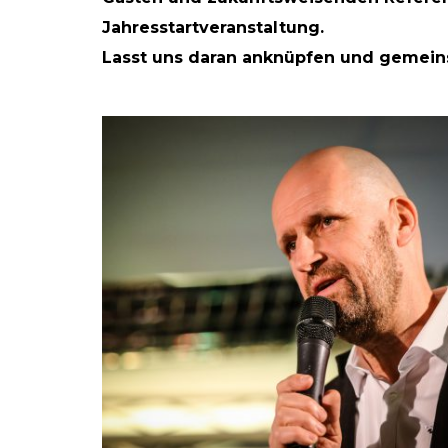
stellen bei
2026 – im Handel
rkeins // Go!
Freitag, 6. März.
Jahresstartveranstaltung.
Lasst uns daran anknüpfen und gemein
t 2019
16. Februar 2026