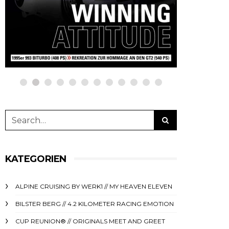
online auf
online
netzwerkeins | GO!
netzwe
11. Dezember 2024
1. April 
KATEGORIEN
ALPINE CRUISING BY WERK1 // MY HEAVEN ELEVEN
BILSTER BERG // 4.2 KILOMETER RACING EMOTION
CUP REUNION® // ORIGINALS MEET AND GREET