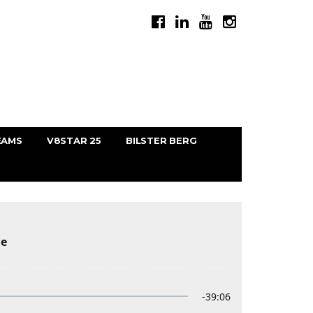
EAMS
V8STAR 25
BILSTER BERG