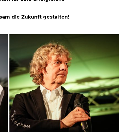
 ab
Juli 2025) online auf
netzwerkeins | GO!
sam die Zukunft gestalten!
23. Juni 2025