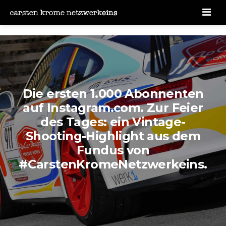
Men
Die ersten 1.000 Abonnenten
auf Instagram.com. Zur Feier
des Tages: ein Vintage-
Shooting-Highlight aus dem
Fundus von
#CarstenKromeNetzwerkeins.