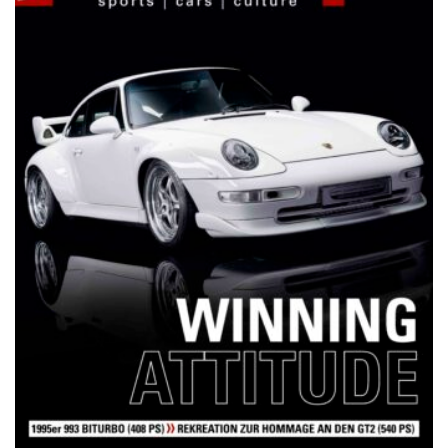
NETZWERKEINS GO! // ONLINE-STORE BY WERK1
12 Jahre werk1® sports | cars |
culture: Bestellen Sie jetzt die
neue Sommerausgabe 01 | 2025
(erscheint am 1. Juli 2025) online
auf netzwerkeins | GO!
23. Juni 2025