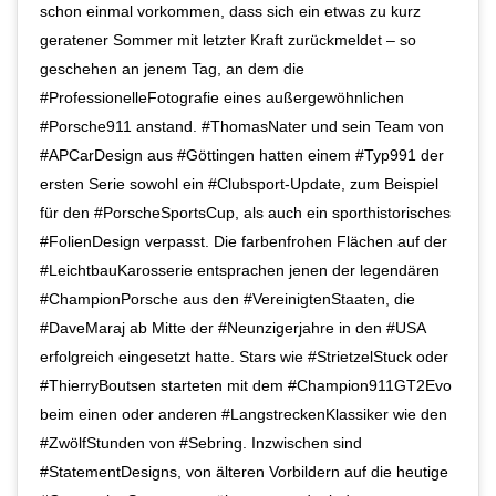
schon einmal vorkommen, dass sich ein etwas zu kurz
geratener Sommer mit letzter Kraft zurückmeldet – so
geschehen an jenem Tag, an dem die
#ProfessionelleFotografie eines außergewöhnlichen
#Porsche911 anstand. #ThomasNater und sein Team von
#APCarDesign aus #Göttingen hatten einem #Typ991 der
ersten Serie sowohl ein #Clubsport-Update, zum Beispiel
für den #PorscheSportsCup, als auch ein sporthistorisches
#FolienDesign verpasst. Die farbenfrohen Flächen auf der
#LeichtbauKarosserie entsprachen jenen der legendären
#ChampionPorsche aus den #VereinigtenStaaten, die
#DaveMaraj ab Mitte der #Neunzigerjahre in den #USA
erfolgreich eingesetzt hatte. Stars wie #StrietzelStuck oder
#ThierryBoutsen starteten mit dem #Champion911GT2Evo
beim einen oder anderen #LangstreckenKlassiker wie den
#ZwölfStunden von #Sebring. Inzwischen sind
#StatementDesigns, von älteren Vorbildern auf die heutige