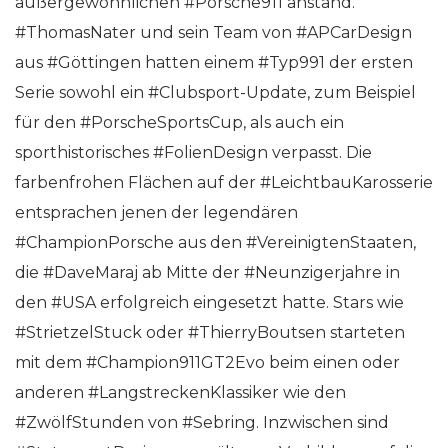
außergewöhnlichen #Porsche911 anstand.
#ThomasNater und sein Team von #APCarDesign
aus #Göttingen hatten einem #Typ991 der ersten
Serie sowohl ein #Clubsport-Update, zum Beispiel
für den #PorscheSportsCup, als auch ein
sporthistorisches #FolienDesign verpasst. Die
farbenfrohen Flächen auf der #LeichtbauKarosserie
entsprachen jenen der legendären
#ChampionPorsche aus den #VereinigtenStaaten,
die #DaveMaraj ab Mitte der #Neunzigerjahre in
den #USA erfolgreich eingesetzt hatte. Stars wie
#StrietzelStuck oder #ThierryBoutsen starteten
mit dem #Champion911GT2Evo beim einen oder
anderen #LangstreckenKlassiker wie den
#ZwölfStunden von #Sebring. Inzwischen sind