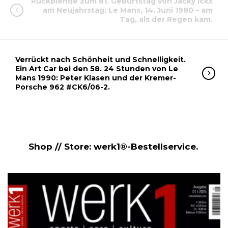
Rückblende zum 81. Geburtstag von Jacky Ickx
am Neujahrstag: Le Mans, 14. Juni 1980 – am
Tag, als der Regen kam.
Verrückt nach Schönheit und Schnelligkeit.
Ein Art Car bei den 58. 24 Stunden von Le
Mans 1990: Peter Klasen und der Kremer-
Porsche 962 #CK6/06-2.
Shop // Store: werk1®-Bestellservice.