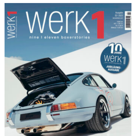
NETZWERKEINS GO! // ONLINE-STORE BY WERK1
werk1 nine | eleven
boxerstories,
Jubiläumsausgabe № 02 | 2023,
im Handel seit Donnerstag, 26.
Oktober: online bestellen auf