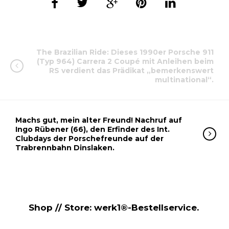
The Brazilian Ride: Dieses 1990er Porsche 911
(Typ 964) Carrera 2 Coupé mit Anleihen beim
RS verdient das Prädikat „bemerkenswert
multinational“.
Machs gut, mein alter Freund! Nachruf auf
Ingo Rübener (66), den Erfinder des Int.
Clubdays der Porschefreunde auf der
Trabrennbahn Dinslaken.
Shop // Store: werk1®-Bestellservice.