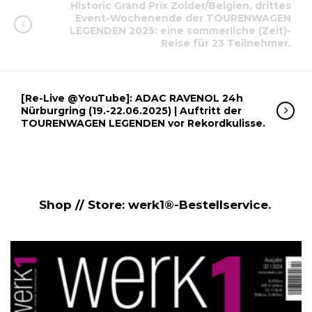
Historic Grand Prix Zolder/Belgien, drittes
Event-Wochenende der TOURENWAGEN
LEGENDEN 2025: eine sommerliche (Zeit)-
Reise für 23 Teilnehmer.
[Re-Live @YouTube]: ADAC RAVENOL 24h
Nürburgring (19.-22.06.2025) | Auftritt der
TOURENWAGEN LEGENDEN vor Rekordkulisse.
Shop // Store: werk1®-Bestellservice.