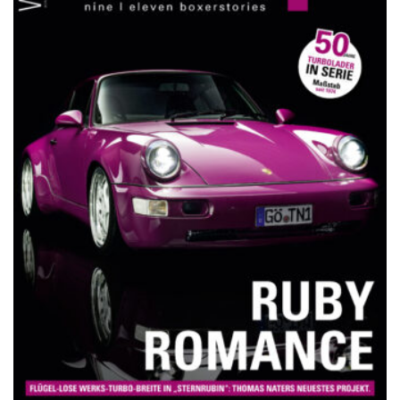
NETZWERKEINS GO! // ONLINE-STORE BY WERK1
11 Jahre werk1® nine | eleven
boxerstories: Bestellen Sie jetzt
die neue Winterausgabe № 02 |
2024 (erscheint am 12.
Dezember 2024) online auf
netzwerkeins | GO!
11. Dezember 2024