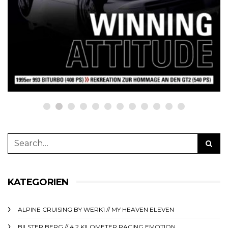
culture: Bestellen Sie jetzt die
neue Sommerausgabe 01 | 2025
(erscheint am 1. Juli 2025) online
auf netzwerkeins | GO!
23. Juni 2025
KATEGORIEN
ALPINE CRUISING BY WERK1 // MY HEAVEN ELEVEN
BILSTER BERG // 4.2 KILOMETER RACING EMOTION