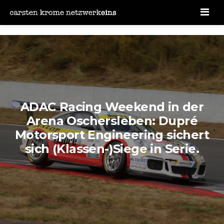
Men
ADAC Racing Weekend in der
Arena Oschersleben: Dupré
Motorsport Engineering sichert
sich (Klassen-)Siege in Serie.