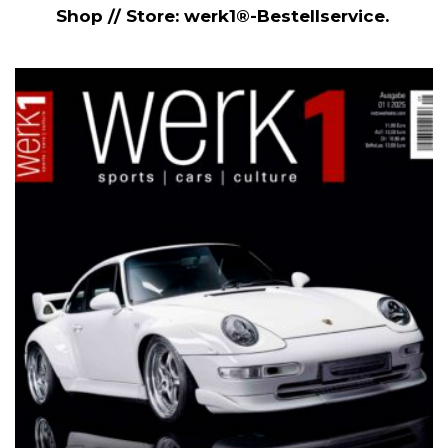
Shop // Store: werk1®-Bestellservice.
NETZWERKEINS GO! // ONLINE-STORE BY WERK1
12 Jahre werk1® sports | cars |