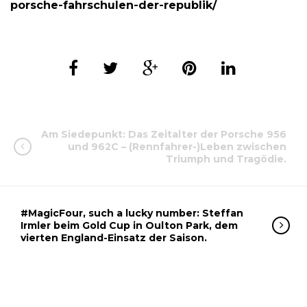
porsche-fahrschulen-der-republik/
Am Siedepunkt: Das Zeitalter der Porsche 956
und 962C – (Rennfahrer-)Leben zwischen
Triumph und Tragödie.
#MagicFour, such a lucky number: Steffan
Irmler beim Gold Cup in Oulton Park, dem
vierten England-Einsatz der Saison.