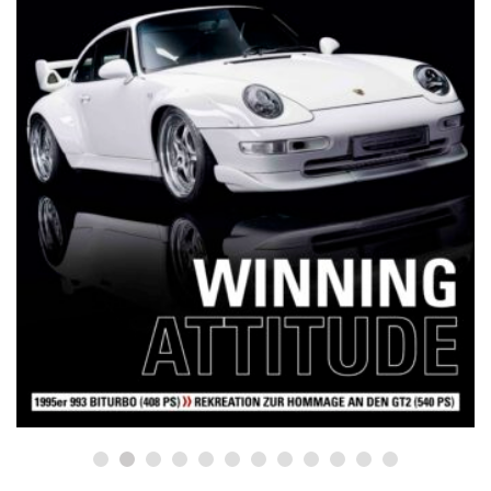
NETZWERKEINS GO! // ONLINE-STORE BY WERK1
12 Jahre werk1® sports | cars |
culture: Bestellen Sie jetzt die
neue Sommerausgabe 01 | 2025
(erscheint am 1. Juli 2025) online
auf netzwerkeins | GO!
23. Juni 2025