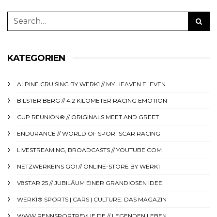
KATEGORIEN
ALPINE CRUISING BY WERK1 // MY HEAVEN ELEVEN
BILSTER BERG // 4.2 KILOMETER RACING EMOTION
CUP REUNION® // ORIGINALS MEET AND GREET
ENDURANCE // WORLD OF SPORTSCAR RACING
LIVESTREAMING, BROADCASTS // YOUTUBE.COM
NETZWERKEINS GO! // ONLINE-STORE BY WERK1
V8STAR 25 // JUBILÄUM EINER GRANDIOSEN IDEE
WERK1® SPORTS | CARS | CULTURE: DAS MAGAZIN
WWW.RENNSPORTREVUE.DE // LEGENDEN LEBEN