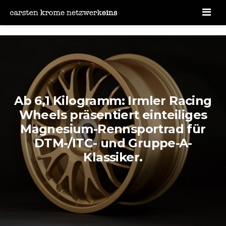
Men
Ab 6,1 Kilogramm: Irmler Racing
Wheels präsentiert einteiliges
Magnesium-Rennsportrad für
DTM-/ITC- und Gruppe-A-
Klassiker.