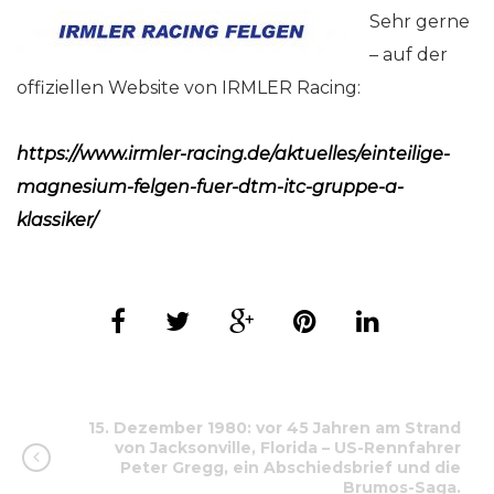
Sehr gerne
– auf der
offiziellen Website von IRMLER Racing:
https://www.irmler-racing.de/aktuelles/einteilige-
magnesium-felgen-fuer-dtm-itc-gruppe-a-
klassiker/
15. Dezember 1980: vor 45 Jahren am Strand
von Jacksonville, Florida – US-Rennfahrer
Peter Gregg, ein Abschiedsbrief und die
Brumos-Saga.