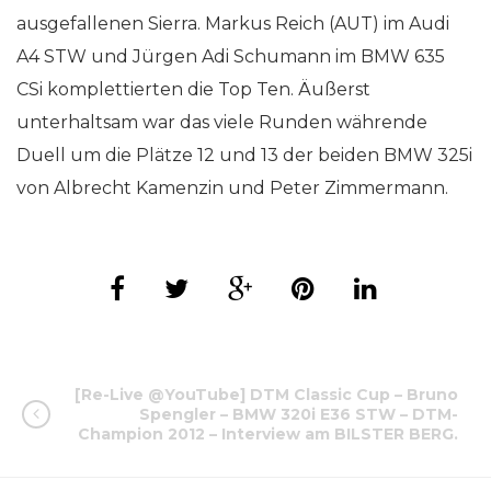
ausgefallenen Sierra. Markus Reich (AUT) im Audi
A4 STW und Jürgen Adi Schumann im BMW 635
CSi komplettierten die Top Ten. Äußerst
unterhaltsam war das viele Runden währende
Duell um die Plätze 12 und 13 der beiden BMW 325i
von Albrecht Kamenzin und Peter Zimmermann.
[Re-Live @YouTube] DTM Classic Cup – Bruno
Spengler – BMW 320i E36 STW – DTM-
Champion 2012 – Interview am BILSTER BERG.