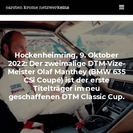
Men
Hockenheimring, 9. Oktober
2022: Der zweimalige DTM-Vize-
Meister Olaf Manthey (BMW 635
CSi Coupé) ist der erste
Titelträger im neu
geschaffenen DTM Classic Cup.