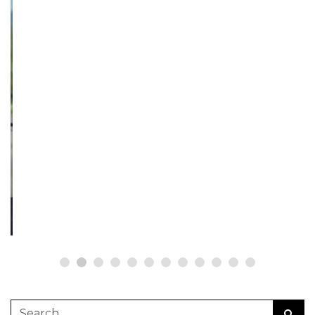
NETZWERKEINS GO! // ONLINE-STORE BY WERK1
12 Jahre werk1® sports | cars |
culture: Bestellen Sie jetzt die
neue Sommerausgabe 01 | 2025
(erscheint am 1. Juli 2025) online
auf netzwerkeins | GO!
23. Juni 2025