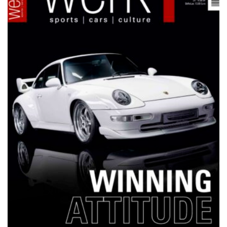
NETZWERKEINS GO! // ONLINE-STORE BY WERK1
12 Jahre werk1® sports | cars |
culture: Bestellen Sie jetzt die
neue Sommerausgabe 01 | 2025
(erscheint am 1. Juli 2025) online
auf netzwerkeins | GO!
23. Juni 2025