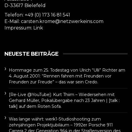
D-33617 Bielefeld
Telefon: +49 (0) 173 16 81 541
E-Mail: carsten.krome@netzwerkeins.com
Impressum:
Link
NEUESTE BEITRÄGE
Hommage zum 25. Todestag von Ulrich “Ulli” Richter am
4. August 2001: “Rennen fahren mit Freunden vor
Freunden zur Freude” – das war sein Credo.
[Re-Live @YouTube]: Kurt Thiim – Wiedersehen mit
Gerhard Müller, Pokalübergabe nach 23 Jahren | [talk :
talk] auf dem Roten Sofa.
Was lange währt: werk1-Studioshooting zum
zehnjährigen Projektjubiläum – 1992er Porsche 911
Carrera 2 der Generation 964 in der Straßenversion des