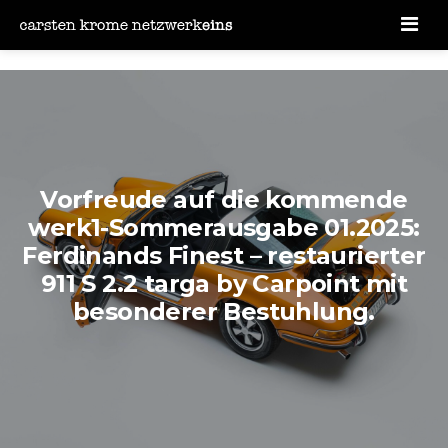
Men
Vorfreude auf die kommende
werk1-Sommerausgabe 01.2025:
Ferdinands Finest – restaurierter
911 S 2.2 targa by Carpoint mit
besonderer Bestuhlung.