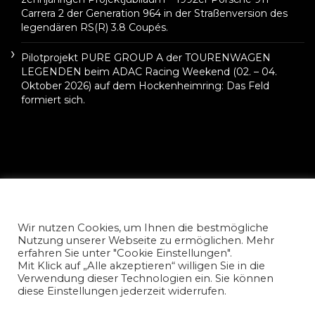
Carrera 2 der Generation 964 in der Straßenversion des
legendären RS(R) 3.8 Coupés.
Pilotprojekt PURE GROUP A der TOURENWAGEN
LEGENDEN beim ADAC Racing Weekend (02. – 04.
Oktober 2026) auf dem Hockenheimring: Das Feld
formiert sich.
Wir nutzen Cookies, um Ihnen die bestmögliche
©2022 Carsten Krome Netzwerkeins
Nutzung unserer Webseite zu ermöglichen. Mehr
erfahren Sie unter "Cookie Einstellungen".
Mit Klick auf „Alle akzeptieren“ willigen Sie in die
Verwendung dieser Technologien ein. Sie können
diese Einstellungen jederzeit widerrufen.