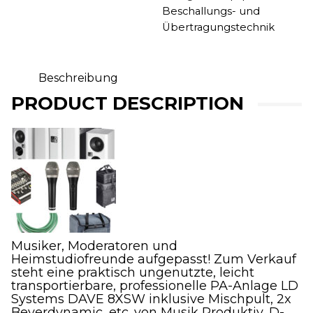
Systems
Beschallungs- und
DAVE
Übertragungstechnik
8XSW,
Mischpult,
2x
Beyerdynamic
Beschreibung
Menge
PRODUCT DESCRIPTION
Musiker, Moderatoren und
Heimstudiofreunde aufgepasst! Zum Verkauf
steht eine praktisch ungenutzte, leicht
transportierbare, professionelle PA-Anlage LD
Systems DAVE 8XSW inklusive Mischpult, 2x
Beyerdynamic, etc. von Musik Produktiv, D-