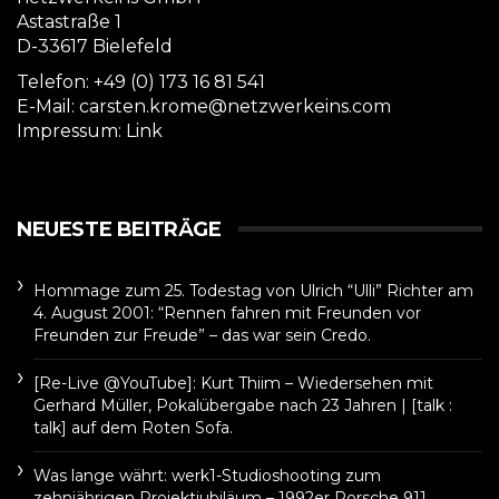
Astastraße 1
D-33617 Bielefeld
Telefon: +49 (0) 173 16 81 541
E-Mail: carsten.krome@netzwerkeins.com
Impressum:
Link
NEUESTE BEITRÄGE
Hommage zum 25. Todestag von Ulrich “Ulli” Richter am
4. August 2001: “Rennen fahren mit Freunden vor
Freunden zur Freude” – das war sein Credo.
[Re-Live @YouTube]: Kurt Thiim – Wiedersehen mit
Gerhard Müller, Pokalübergabe nach 23 Jahren | [talk :
talk] auf dem Roten Sofa.
Was lange währt: werk1-Studioshooting zum
zehnjährigen Projektjubiläum – 1992er Porsche 911